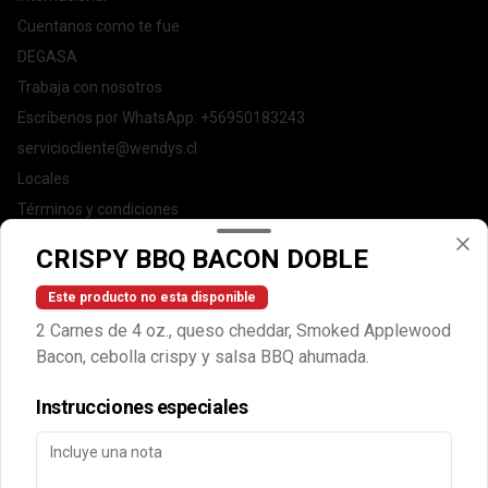
Cuentanos como te fue
DEGASA
Trabaja con nosotros
Escríbenos por WhatsApp: +56950183243
serviciocliente@wendys.cl
Locales
Términos y condiciones
Política de privacidad
CRISPY BBQ BACON DOBLE
Redes sociales
Este producto no esta disponible
2 Carnes de 4 oz., queso cheddar, Smoked Applewood
Instagram
Bacon, cebolla crispy y salsa BBQ ahumada.
Facebook
Instrucciones especiales
Mi cuenta
Pedir