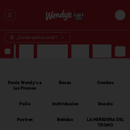
Abrir menu de navegación
Login
¿Dónde quieres pedir?
OMBOS
POLLO
INDIVIDUALES
SNACKS
BEBIDAS
Ponle Wendy's a
Boxes
Combos
las Promos
Pollo
Individuales
Snacks
Postres
Bebidas
LA HEREDERA DEL
TRONO