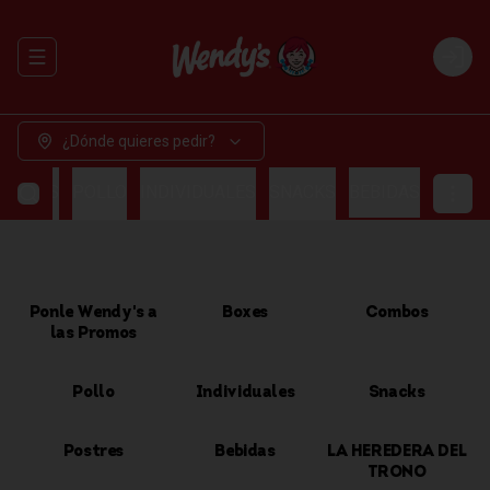
Abrir menu de navegación
Login
¿Dónde quieres pedir?
OMBOS
POLLO
INDIVIDUALES
SNACKS
BEBIDAS
Ponle Wendy's a
Boxes
Combos
las Promos
Pollo
Individuales
Snacks
Postres
Bebidas
LA HEREDERA DEL
TRONO