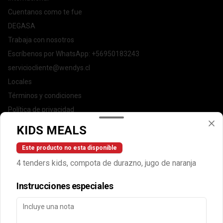
Cuentanos como te fue
DEGASA
Trabaja con nosotros
Escríbenos por WhatsApp: +56950183243
serviciocliente@wendys.cl
Locales
Términos y condiciones
Política de privacidad
KIDS MEALS
Redes sociales
Este producto no esta disponible
Instagram
4 tenders kids, compota de durazno, jugo de naranja
Facebook
Instrucciones especiales
Mi cuenta
Pedir