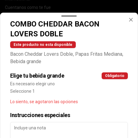
Cuentanos como te fue
DEGASA
COMBO CHEDDAR BACON
Trabaja con nosotros
LOVERS DOBLE
Escríbenos por WhatsApp: +56950183243
serviciocliente@wendys.cl
Este producto no esta disponible
Locales
Bacon Cheddar Lovers Doble, Papas Fritas Mediana,
Términos y condiciones
Bebida grande
Política de privacidad
Elige tu bebida grande
Obligatorio
Redes sociales
Es necesario elegir uno
Seleccione 1
Instagram
Lo siento, se agotaron las opciones
Facebook
Instrucciones especiales
Mi cuenta
Pedir