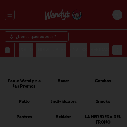
Abrir menu de navegación
Login
¿Dónde quieres pedir?
OMBOS
POLLO
INDIVIDUALES
SNACKS
BEBIDAS
Ponle Wendy's a
Boxes
Combos
las Promos
Pollo
Individuales
Snacks
Postres
Bebidas
LA HEREDERA DEL
TRONO