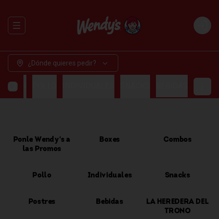
Abrir menu de navegación
Login
¿Dónde quieres pedir?
OMBOS
POLLO
INDIVIDUALES
SNACKS
BEBIDAS
Ponle Wendy's a
Boxes
Combos
las Promos
Pollo
Individuales
Snacks
Postres
Bebidas
LA HEREDERA DEL
TRONO