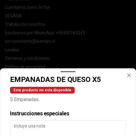
Cuentanos como te fue
DEGASA
Trabaja con nosotros
Escríbenos por WhatsApp: +56950183243
serviciocliente@wendys.cl
Locales
Términos y condiciones
Política de privacidad
EMPANADAS DE QUESO X5
Redes sociales
Este producto no esta disponible
Instagram
5 Empanadas.
Facebook
Instrucciones especiales
Mi cuenta
Pedir