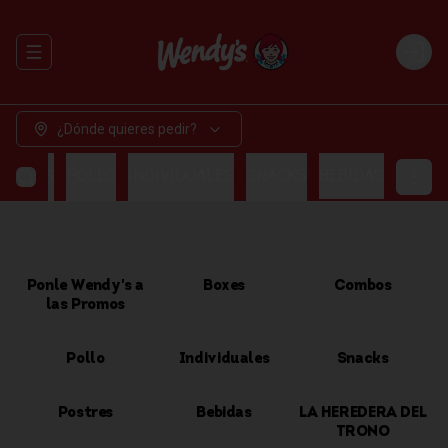
Abrir menu de navegación
Login
¿Dónde quieres pedir?
OMBOS
POLLO
INDIVIDUALES
SNACKS
BEBIDAS
Ponle Wendy's a
Boxes
Combos
las Promos
Pollo
Individuales
Snacks
Postres
Bebidas
LA HEREDERA DEL
TRONO