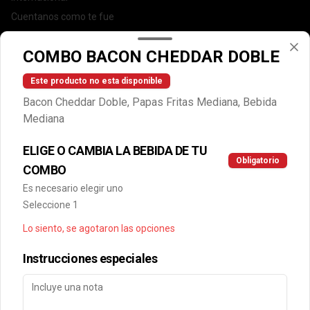
Cuentanos como te fue
DEGASA
COMBO BACON CHEDDAR DOBLE
Trabaja con nosotros
Escríbenos por WhatsApp: +56950183243
Este producto no esta disponible
serviciocliente@wendys.cl
Bacon Cheddar Doble, Papas Fritas Mediana, Bebida
Locales
Mediana
Términos y condiciones
ELIGE O CAMBIA LA BEBIDA DE TU
Política de privacidad
Obligatorio
COMBO
Redes sociales
Es necesario elegir uno
Seleccione 1
Instagram
Lo siento, se agotaron las opciones
Facebook
Instrucciones especiales
Mi cuenta
Pedir