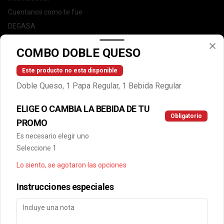
Cuentanos como te fue
DEGASA
Trabaja con nosotros
COMBO DOBLE QUESO
Escríbenos por WhatsApp: +56950183243
serviciocliente@wendys.cl
Este producto no esta disponible
Locales
Doble Queso, 1 Papa Regular, 1 Bebida Regular
Términos y condiciones
ELIGE O CAMBIA LA BEBIDA DE TU
Política de privacidad
Obligatorio
PROMO
Redes sociales
Es necesario elegir uno
Seleccione 1
Instagram
Lo siento, se agotaron las opciones
Facebook
Instrucciones especiales
Mi cuenta
Pedir