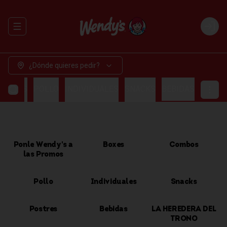
Abrir menu de navegación
Login
¿Dónde quieres pedir?
OMBOS
POLLO
INDIVIDUALES
SNACKS
BEBIDAS
Ponle Wendy's a
Boxes
Combos
las Promos
Pollo
Individuales
Snacks
Postres
Bebidas
LA HEREDERA DEL
TRONO