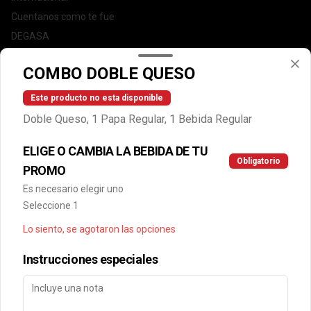
Cuentanos como te fue
DEGASA
Trabaja con nosotros
COMBO DOBLE QUESO
Escríbenos por WhatsApp: +56950183243
serviciocliente@wendys.cl
Este producto no esta disponible
Locales
Doble Queso, 1 Papa Regular, 1 Bebida Regular
Términos y condiciones
ELIGE O CAMBIA LA BEBIDA DE TU
Política de privacidad
Obligatorio
PROMO
Redes sociales
Es necesario elegir uno
Seleccione 1
Instagram
Lo siento, se agotaron las opciones
Facebook
Instrucciones especiales
Mi cuenta
Pedir