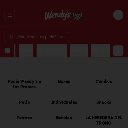
Abrir menu de navegación
Login
¿Dónde quieres pedir?
OMBOS
POLLO
INDIVIDUALES
SNACKS
BEBIDAS
Ponle Wendy's a
Boxes
Combos
las Promos
Pollo
Individuales
Snacks
Postres
Bebidas
LA HEREDERA DEL
TRONO