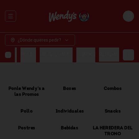
Abrir menu de navegación
Login
¿Dónde quieres pedir?
OMBOS
POLLO
INDIVIDUALES
SNACKS
BEBIDAS
Ponle Wendy's a
Boxes
Combos
las Promos
Pollo
Individuales
Snacks
Postres
Bebidas
LA HEREDERA DEL
TRONO