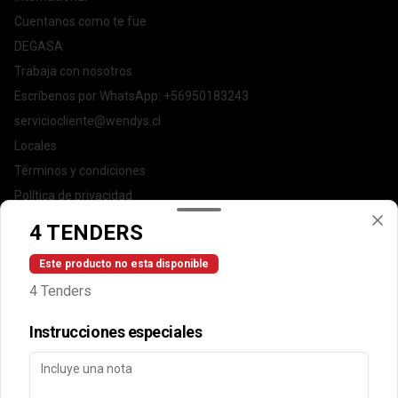
Cuentanos como te fue
DEGASA
Trabaja con nosotros
Escríbenos por WhatsApp: +56950183243
serviciocliente@wendys.cl
Locales
Términos y condiciones
Política de privacidad
4 TENDERS
Redes sociales
Este producto no esta disponible
Instagram
4 Tenders
Facebook
Instrucciones especiales
Mi cuenta
Pedir