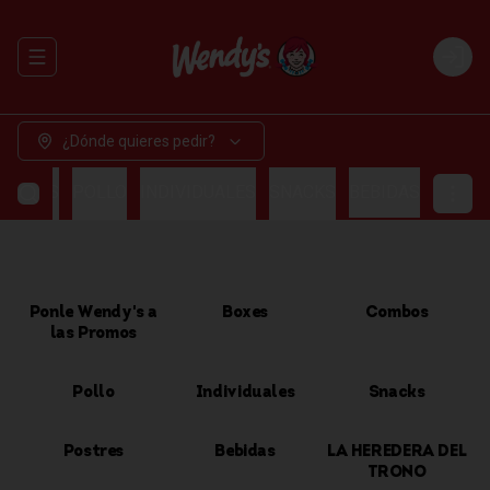
Abrir menu de navegación
Login
¿Dónde quieres pedir?
OMBOS
POLLO
INDIVIDUALES
SNACKS
BEBIDAS
Ponle Wendy's a
Boxes
Combos
las Promos
Pollo
Individuales
Snacks
Postres
Bebidas
LA HEREDERA DEL
TRONO