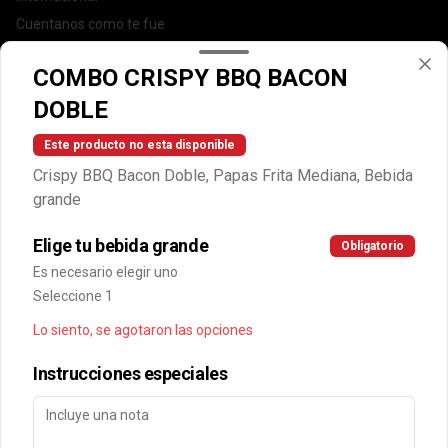
Cuentanos como te fue
DEGASA
COMBO CRISPY BBQ BACON
Trabaja con nosotros
DOBLE
Escríbenos por WhatsApp: +56950183243
serviciocliente@wendys.cl
Este producto no esta disponible
Locales
Crispy BBQ Bacon Doble, Papas Frita Mediana, Bebida
Términos y condiciones
grande
Política de privacidad
Elige tu bebida grande
Obligatorio
Redes sociales
Es necesario elegir uno
Seleccione 1
Instagram
Lo siento, se agotaron las opciones
Facebook
Instrucciones especiales
Mi cuenta
Pedir