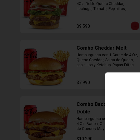
4Oz, Doble Queso Cheddar, 
Lechuga, Tomate, Pepinillos, 
Cebolla, Mayonesa y Ketchup, 
Papas Fritas Mediana, Bebida Lata
$9.590
Combo Cheddar Melt
Hamburguesa con 1 Carne de 4 Oz, 
Queso Cheddar, Salsa de Queso, 
pepinillos y Ketchup, Papas Fritas 
Mediana, Bebida Lata.
$7.990
Combo Bacon Cheddar
Doble
Hamburguesa con Doble Carne de 
4 Oz, Bacon, Queso Cheddar, Salsa 
de Queso y Mayonesa, Papas Fritas 
Mediana, Bebida Lata
$10.290