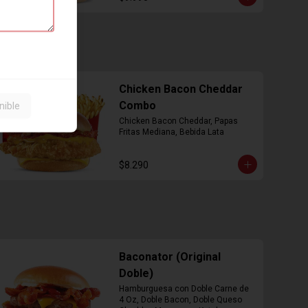
Chicken Bacon Cheddar
Combo
nible
Chicken Bacon Cheddar, Papas 
Fritas Mediana, Bebida Lata
$8.290
Baconator (Original
Doble)
Hamburguesa con Doble Carne de 
4 Oz, Doble Bacon, Doble Queso 