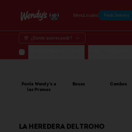
Menú
Locales
Pedir Delivery
¿Dónde quieres pedir?
LA HEREDERA DEL TRONO
PONLE WENDYS A 
Ponle Wendy's a
Boxes
Combos
las Promos
LA HEREDERA DEL TRONO