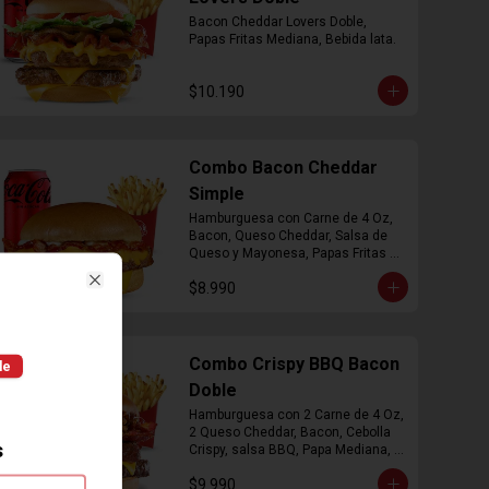
Bacon Cheddar Lovers Doble, 
Papas Fritas Mediana, Bebida lata.
$10.190
Combo Bacon Cheddar
Simple
Hamburguesa con Carne de 4 Oz, 
Bacon, Queso Cheddar, Salsa de 
Queso y Mayonesa, Papas Fritas 
Mediana, Bebida Lata
$8.990
Close
Combo Crispy BBQ Bacon
le
Doble
Hamburguesa con 2 Carne de 4 Oz, 
2 Queso Cheddar, Bacon, Cebolla 
s
Crispy, salsa BBQ, Papa Mediana, 
Bebida en  Lata
$9.990