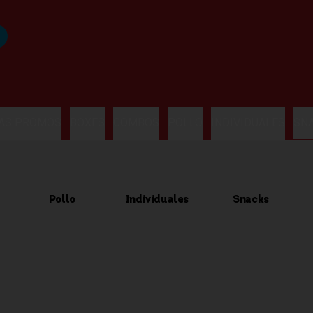
LAS PROMOS
BOXES
COMBOS
POLLO
INDIVIDUALES
SN
Pollo
Individuales
Snacks