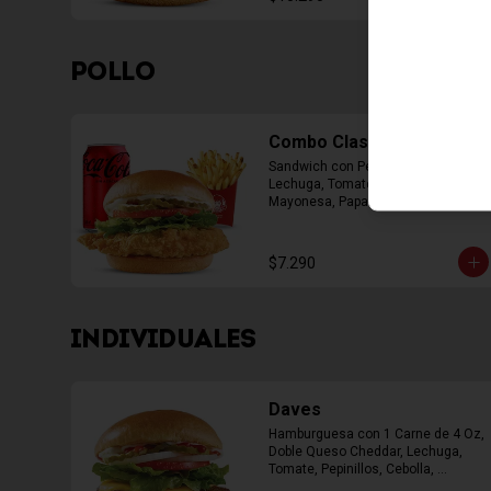
POLLO
Combo Classic Chicken
Sandwich con Pechuga Apanada, 
Lechuga, Tomate, Pepinillos y 
Mayonesa, Papas Fritas Mediana, 
Bebida Lata
$7.290
INDIVIDUALES
Daves
Hamburguesa con 1 Carne de 4 Oz, 
Doble Queso Cheddar, Lechuga, 
Tomate, Pepinillos, Cebolla, 
Mayonesa, Ketchup