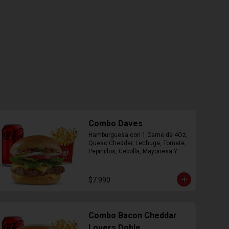
Combo Daves
Hamburguesa con 1 Carne de 4Oz, 
Queso Cheddar, Lechuga, Tomate, 
Pepinillos, Cebolla, Mayonesa Y 
Ketchup, Papas Fritas Mediana, 
Bebida Lata.
$7.990
Combo Bacon Cheddar
Lovers Doble