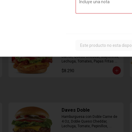
Combo Classic Chicken
Club
Este producto no esta dispo
Sandwich con Pechuga de Pollo, 
Bacon, Queso Cheddar, Mayonesa, 
Lechuga, Tomates, Papas Fritas 
Mediana y Bebida Lata
$8.290
Daves Doble
Hamburguesa con Doble Carne de 
4 Oz, Doble Queso Cheddar, 
Lechuga, Tomate, Pepinillos, 
Cebolla, Mayonesa, Ketchup