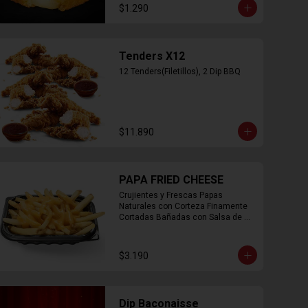
$1.290
Tenders X12
12 Tenders(Filetillos), 2 Dip BBQ
$11.890
PAPA FRIED CHEESE
Crujientes y Frescas Papas 
Naturales con Corteza Finamente 
Cortadas Bañadas con Salsa de 
Queso Cheddar
$3.190
Dip Baconaisse