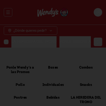
Abrir menu de navegación
Login
¿Dónde quieres pedir?
LA HEREDERA DEL TRONO
PONLE WENDYS A LAS P
Ponle Wendy's a
Boxes
Combos
las Promos
Pollo
Individuales
Snacks
Postres
Bebidas
LA HEREDERA DEL
TRONO