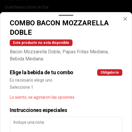
Cuentanos como te fue
DEGASA
COMBO BACON MOZZARELLA
Trabaja con nosotros
DOBLE
Escríbenos por WhatsApp: +56950183243
serviciocliente@wendys.cl
Este producto no esta disponible
Locales
Bacon Mozzarella Doble, Papas Fritas Mediana,
Términos y condiciones
Bebida Mediana.
Política de privacidad
Elige la bebida de tu combo
Obligatorio
Redes sociales
Es necesario elegir uno
Seleccione 1
Instagram
Lo siento, se agotaron las opciones
Facebook
Instrucciones especiales
Mi cuenta
Pedir