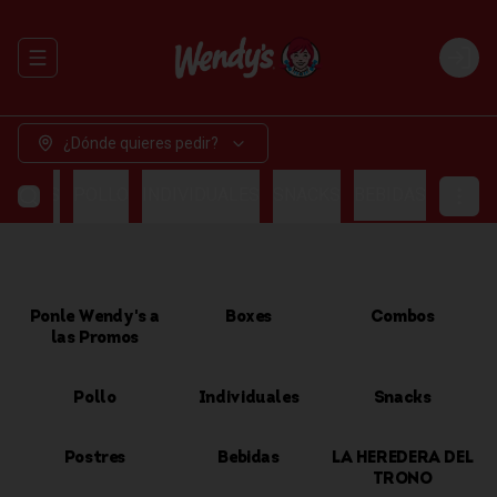
Abrir menu de navegación
Login
¿Dónde quieres pedir?
OMBOS
POLLO
INDIVIDUALES
SNACKS
BEBIDAS
Ponle Wendy's a
Boxes
Combos
las Promos
Pollo
Individuales
Snacks
Postres
Bebidas
LA HEREDERA DEL
TRONO