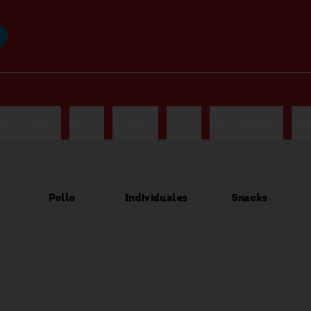
LAS PROMOS
BOXES
COMBOS
POLLO
INDIVIDUALES
SN
Pollo
Individuales
Snacks