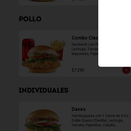
POLLO
Combo Classic Chicken
Sandwich con Pechuga Apanada, 
Lechuga, Tomate, Pepinillos y 
Mayonesa, Papas Fritas Mediana, 
Bebida Lata
$7.290
INDIVIDUALES
Daves
Hamburguesa con 1 Carne de 4 Oz, 
Doble Queso Cheddar, Lechuga, 
Tomate, Pepinillos, Cebolla, 
Mayonesa, Ketchup