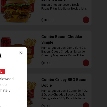
Bacon Cheddar Lovers Doble, 
Papas Fritas Mediana, Bebida lata.
$10.190
Combo Bacon Cheddar
Simple
Hamburguesa con Carne de 4 Oz, 
Bacon, Queso Cheddar, Salsa de 
R
Queso y Mayonesa, Papas Fritas 
Close
Mediana, Bebida Lata
$8.990
le
pplewood
Combo Crispy BBQ Bacon
a de
Doble
omate y
Hamburguesa con 2 Carne de 4 Oz, 
2 Queso Cheddar, Bacon, Cebolla 
Crispy, salsa BBQ, Papa Mediana, 
Bebida en  Lata
$9.990
s