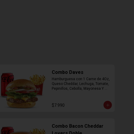
Combo Daves
Hamburguesa con 1 Carne de 4Oz, 
Queso Cheddar, Lechuga, Tomate, 
Pepinillos, Cebolla, Mayonesa Y 
Ketchup, Papas Fritas Mediana, 
Bebida Lata.
$7.990
Combo Bacon Cheddar
Lovers Doble