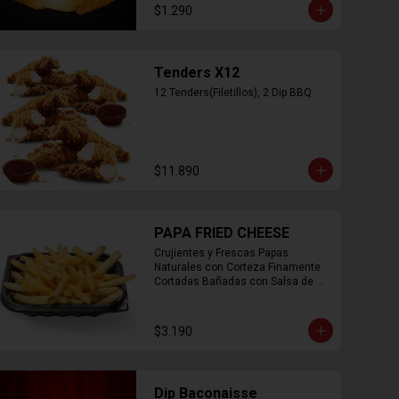
$1.290
Tenders X12
12 Tenders(Filetillos), 2 Dip BBQ
$11.890
PAPA FRIED CHEESE
Crujientes y Frescas Papas 
Naturales con Corteza Finamente 
Cortadas Bañadas con Salsa de 
Queso Cheddar
$3.190
Dip Baconaisse