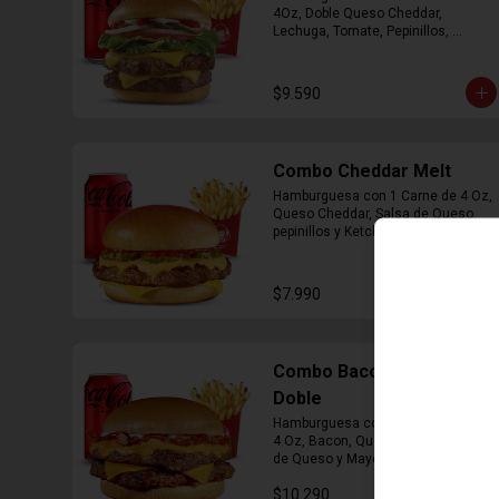
4Oz, Doble Queso Cheddar, 
Lechuga, Tomate, Pepinillos, 
Cebolla, Mayonesa y Ketchup, 
Papas Fritas Mediana, Bebida Lata
$9.590
Combo Cheddar Melt
Hamburguesa con 1 Carne de 4 Oz, 
Queso Cheddar, Salsa de Queso, 
pepinillos y Ketchup, Papas Fritas 
Mediana, Bebida Lata.
$7.990
Combo Bacon Cheddar
Doble
Hamburguesa con Doble Carne de 
4 Oz, Bacon, Queso Cheddar, Salsa 
de Queso y Mayonesa, Papas Fritas 
Mediana, Bebida Lata
$10.290