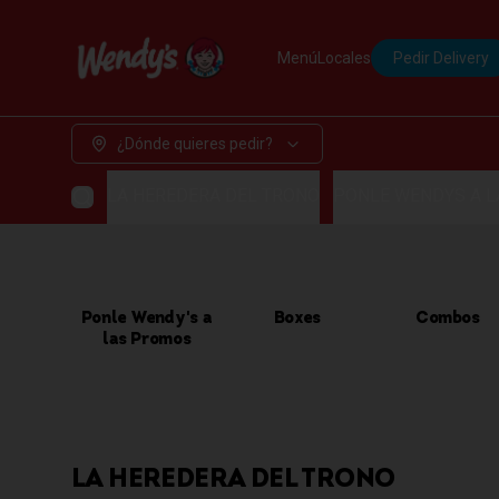
Menú
Locales
Pedir Delivery
¿Dónde quieres pedir?
LA HEREDERA DEL TRONO
PONLE WENDYS A 
Ponle Wendy's a
Boxes
Combos
las Promos
LA HEREDERA DEL TRONO