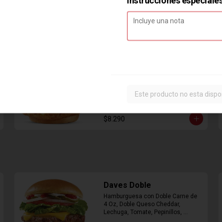
Combo Classic Chicken
Club
Sandwich con Pechuga de Pollo, 
Este producto no esta dispo
Bacon, Queso Cheddar, Mayonesa, 
Lechuga, Tomates, Papas Fritas 
Mediana y Bebida Lata
$8.290
Daves Doble
Hamburguesa con Doble Carne de 
4 Oz, Doble Queso Cheddar, 
Lechuga, Tomate, Pepinillos, 
Cebolla, Mayonesa, Ketchup