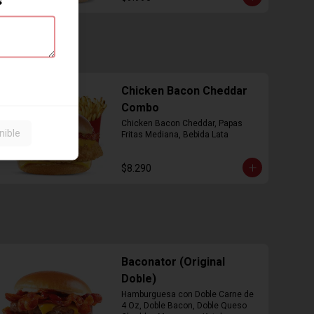
Chicken Bacon Cheddar
Combo
Chicken Bacon Cheddar, Papas 
nible
Fritas Mediana, Bebida Lata
$8.290
Baconator (Original
Doble)
Hamburguesa con Doble Carne de 
4 Oz, Doble Bacon, Doble Queso 