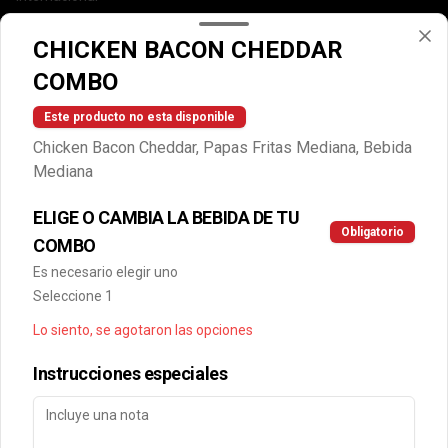
Cuentanos como te fue
CHICKEN BACON CHEDDAR
DEGASA
COMBO
Trabaja con nosotros
Escríbenos por WhatsApp: +56950183243
Este producto no esta disponible
serviciocliente@wendys.cl
Chicken Bacon Cheddar, Papas Fritas Mediana, Bebida
Locales
Mediana
Términos y condiciones
ELIGE O CAMBIA LA BEBIDA DE TU
Política de privacidad
Obligatorio
COMBO
Redes sociales
Es necesario elegir uno
Seleccione 1
Instagram
Lo siento, se agotaron las opciones
Facebook
Instrucciones especiales
Mi cuenta
Pedir