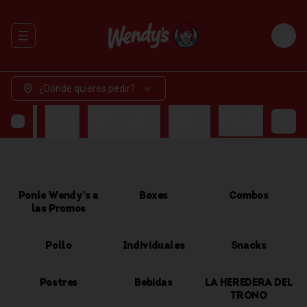
Abrir menu de navegación
Login
¿Dónde quieres pedir?
OMBOS
POLLO
INDIVIDUALES
SNACKS
BEBIDAS
Ponle Wendy's a
Boxes
Combos
las Promos
Pollo
Individuales
Snacks
Postres
Bebidas
LA HEREDERA DEL
TRONO