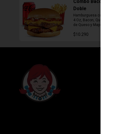
Combo Bacon Cheddar
Doble
Hamburguesa con Doble Carne de 
4 Oz, Bacon, Queso Cheddar, Salsa 
de Queso y Mayonesa, Papas Fritas 
Mediana, Bebida Lata
$10.290
Conóce
Internacion
Cuentanos 
DEGASA
Trabaja con
Escríbenos
serviciocli
Locales