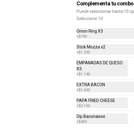
Combo Crispy BBQ Bacon
Complementa tu combo
Hamburguesa con 1 Carne de 4 Oz, 
Puede seleccionar hasta 10 o
Queso Cheddar, Bacon, Cebolla 
Crispy, Salsa BBQ, Papa Fritas 
Seleccione 10
Mediana, Bebida en Lata
Onion Ring X3
$8.990
+
$790
Stick Mozza x2
+
$1.290
EMPANADAS DE QUESO
nos
Redes sociales
X3
+
$1.140
al
Instagram
EXTRA BACON
como te fue
Facebook
+
$1.090
PAPA FRIED CHEESE
+
$3.190
 nosotros
 por WhatsApp: +56950183243
Dip Baconaisse
+
$450
ente@wendys.cl