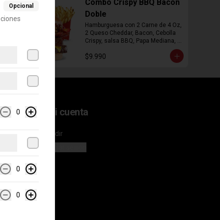
Combo Crispy BBQ Bacon
Opcional
Doble
pciones
Hamburguesa con 2 Carne de 4 Oz, 
2 Queso Cheddar, Bacon, Cebolla 
Crispy, salsa BBQ, Papa Mediana, 
Bebida en  Lata
$9.990
Mi cuenta
0
Pedir
Iniciar sesión
0
0