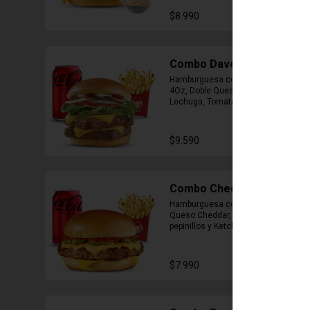
$8.990
Combo Daves Doble
Hamburguesa con Doble Carne de 
4Oz, Doble Queso Cheddar, 
Lechuga, Tomate, Pepinillos, 
Cebolla, Mayonesa y Ketchup, 
Papas Fritas Mediana, Bebida Lata
$9.590
Combo Cheddar Melt
Hamburguesa con 1 Carne de 4 Oz, 
Queso Cheddar, Salsa de Queso, 
pepinillos y Ketchup, Papas Fritas 
Mediana, Bebida Lata.
$7.990