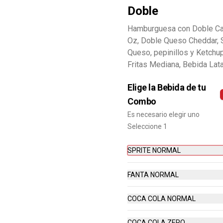
Doble
Hamburguesa con Doble Ca
Oz, Doble Queso Cheddar, 
Queso, pepinillos y Ketchu
Fritas Mediana, Bebida Lat
Elige la Bebida de tu
Combo
Es necesario elegir uno
Seleccione 1
SPRITE NORMAL
FANTA NORMAL
Combo Baconaisse Doble
Baconaisse Doble, Papa Frita 
COCA COLA NORMAL
Mediana, Bebida lata, Cup Salsa 
Baconaisse
COCA COLA ZERO