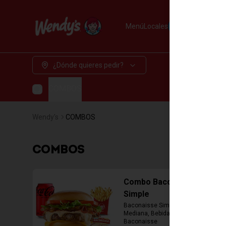
Menú
Locales
Pedir Delivery
¿Dónde quieres pedir?
COMBOS
Wendy's
COMBOS
COMBOS
Combo Baconaisse
Simple
Baconaisse Simple, Papa Fritas 
Mediana, Bebida lata, Cup Salsa 
Baconaisse