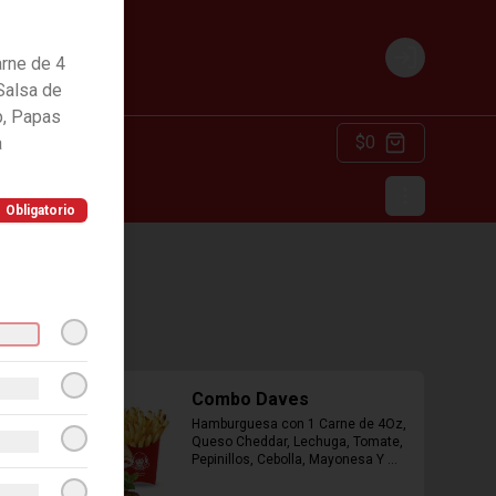
rne de 4
Login
Salsa de
p, Papas
$0
a
Obligatorio
Combo Daves
Hamburguesa con 1 Carne de 4Oz, 
Queso Cheddar, Lechuga, Tomate, 
Pepinillos, Cebolla, Mayonesa Y 
Ketchup, Papas Fritas Mediana, 
Bebida Lata.