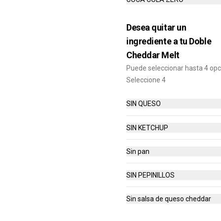
$10.990
Desea quitar un
ingrediente a tu Doble
Combo Bacon Cheddar
Cheddar Melt
Lovers
Puede seleccionar hasta 4 op
Bacon Cheddar Lovers, Papas 
Fritas Mediana, Bebida lata.
Seleccione 4
$8.690
SIN QUESO
SIN KETCHUP
Combo Cheddar Melt
Doble
Sin pan
Hamburguesa con Doble Carne de 
4 Oz, Doble Queso Cheddar, Salsa 
de Queso, pepinillos y Ketchup, 
SIN PEPINILLOS
Papas Fritas Mediana, Bebida Lata
$9.490
Sin salsa de queso cheddar