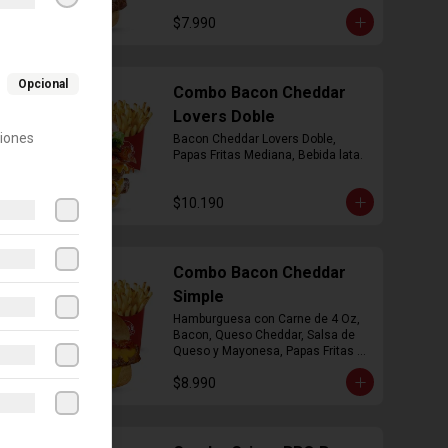
$7.990
Opcional
Combo Bacon Cheddar
Lovers Doble
ciones
Bacon Cheddar Lovers Doble, 
Papas Fritas Mediana, Bebida lata.
$10.190
Combo Bacon Cheddar
Simple
Hamburguesa con Carne de 4 Oz, 
Bacon, Queso Cheddar, Salsa de 
Queso y Mayonesa, Papas Fritas 
Mediana, Bebida Lata
$8.990