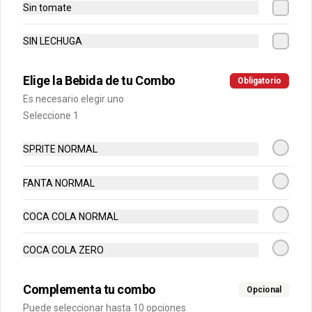
Sin tomate
$8.990
SIN LECHUGA
Combo Crispy BBQ Bacon
Elige la Bebida de tu Combo
Obligatorio
Doble
Es necesario elegir uno
Hamburguesa con 2 Carne de 4 Oz, 2 
Queso Cheddar, Bacon, Cebolla Crispy, 
Seleccione 1
salsa BBQ, Papa Mediana, Bebida en  
Lata
$9.990
SPRITE NORMAL
FANTA NORMAL
COCA COLA NORMAL
COCA COLA ZERO
Complementa tu combo
Opcional
Puede seleccionar hasta 10 opciones