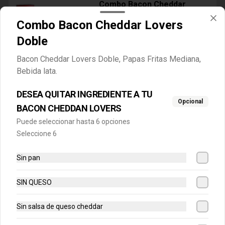
Combo Bacon Cheddar
Simple
Combo Bacon Cheddar Lovers
Hamburguesa con Carne de 4 Oz, 
Bacon, Queso Cheddar, Salsa de Queso 
Doble
y Mayonesa, Papas Fritas Mediana, 
Bebida Lata
Bacon Cheddar Lovers Doble, Papas Fritas Mediana,
$8.990
Bebida lata.
DESEA QUITAR INGREDIENTE A TU
Combo Bacon Cheddar
Opcional
Doble
BACON CHEDDAN LOVERS
Hamburguesa con Doble Carne de 4 Oz, 
Puede seleccionar hasta 6 opciones
Bacon, Queso Cheddar, Salsa de Queso 
Seleccione 6
y Mayonesa, Papas Fritas Mediana, 
Bebida Lata
$10.290
Sin pan
SIN QUESO
Combo Crispy BBQ Bacon
Hamburguesa con 1 Carne de 4 Oz, 
Queso Cheddar, Bacon, Cebolla Crispy, 
Sin salsa de queso cheddar
Salsa BBQ, Papa Fritas Mediana, Bebida 
en Lata