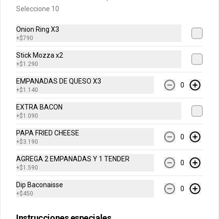
Seleccione 10
Conócenos
Onion Ring X3
Internacional
+
$790
Cuentanos como te fue
Stick Mozza x2
DEGASA
+
$1.290
Trabaja con nosotros
EMPANADAS DE QUESO X3
0
Escríbenos por WhatsApp: +56950183243
+
$1.140
serviciocliente@wendys.cl
EXTRA BACON
Locales
+
$1.090
Términos y condiciones
PAPA FRIED CHEESE
0
+
$3.190
Política de privacidad
AGREGA 2 EMPANADAS Y 1 TENDER
Redes sociales
0
+
$1.590
Dip Baconaisse
Instagram
0
+
$450
Facebook
Instrucciones especiales