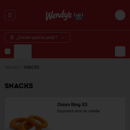
Abrir menu de navegación
Login
¿Dónde quieres pedir?
SNACKS
Wendy's
SNACKS
SNACKS
Onion Ring X3
Exquisitos aros de cebolla