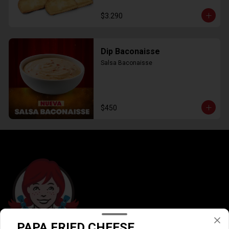
$3.290
Dip Baconaisse
Salsa Baconaisse
$450
PAPA FRIED CHEESE