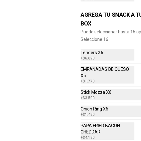
$8.700
AGREGA TU SNACK A T
BOX
Box 4X4
Puede seleccionar hasta 16 o
4 Hamburguesas Daves, 4 Papas 
Seleccione 16
Fritas Regulares, 8 Empanadas
Tenders X6
+
$6.690
$25.390
EMPANADAS DE QUESO
X5
+
$1.770
Stick Mozza X6
+
$3.500
Onion Ring X6
+
$1.490
PAPA FRIED BACON
CHEDDAR
+
$4.190