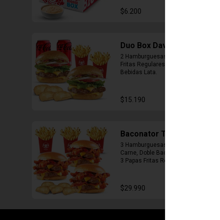
$6.200
Duo Box Daves
2 Hamburguesas Daves, 2 Papas 
Fritas Regulares, 4 Empanadas, 2 
Bebidas Lata.
$15.190
Baconator Trio Pack
3 Hamburguesas Baconator (Doble 
Carne, Doble Bacon, Doble Queso), 
3 Papas Fritas Regulares, 6 
Empanada
$29.990