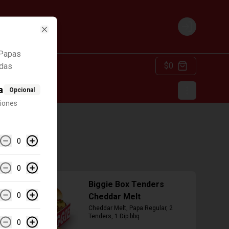
Login
Close
 Papas
$0
adas
a
Opcional
ciones
0
0
Biggie Box Tenders
0
Cheddar Melt
Cheddar Melt, Papa Regular, 2 
Tenders, 1 Dip bbq
0