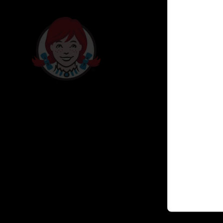
Conóce
Internacion
Cuentanos 
DEGASA
Trabaja con
Escríbenos
serviciocli
Locales
Términos y 
Política de 