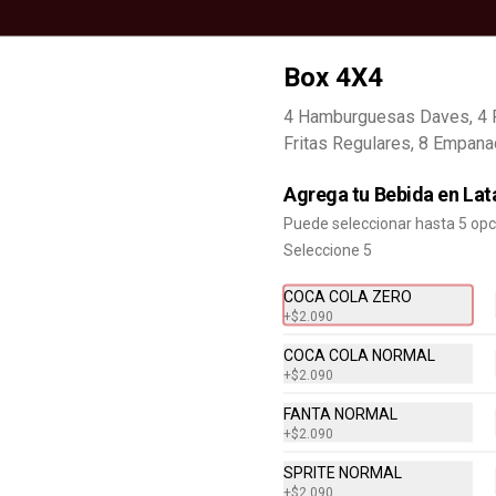
Box 4X4
4 Hamburguesas Daves, 4
Fritas Regulares, 8 Empan
Agrega tu Bebida en Lat
Puede seleccionar hasta 5 op
Seleccione 5
COCA COLA ZERO
+
$2.090
COCA COLA NORMAL
+
$2.090
Biggie Box Tender Daves
FANTA NORMAL
Dip
+
$2.090
Hamburguesa Daves, Papa Regular, 
2 Tenders, 1 Dip BBQ
SPRITE NORMAL
+
$2.090