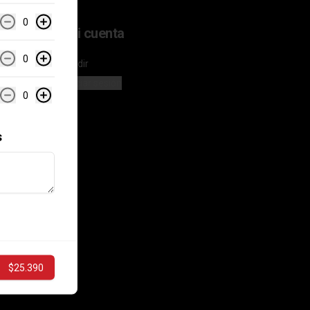
0
Mi cuenta
0
Pedir
Iniciar sesión
0
s
$25.390