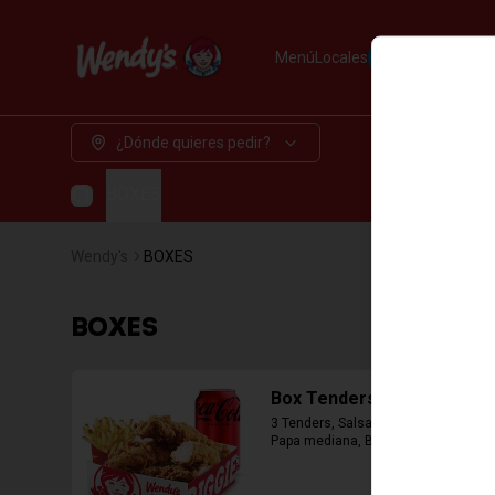
Menú
Locales
Pedir Delivery
¿Dónde quieres pedir?
BOXES
Wendy's
BOXES
BOXES
Box Tenders Baconaisse
3 Tenders, Salsa Baconaisse, 1 
Papa mediana, Bebida lata