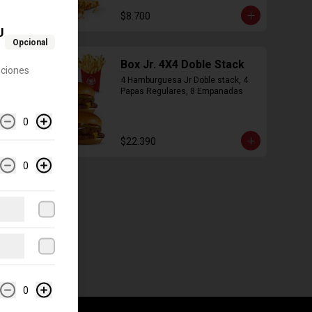
$8.700
U
Opcional
Box Jr. 4X4 Doble Stack
pciones
4 Hamburguesa Jr Doble stack, 4 
Papas Regulares, 8 Empanadas
0
$22.390
0
0