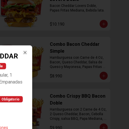
Bacon Cheddar Lovers Doble, 
Papas Fritas Mediana, Bebida lata.
$10.190
Combo Bacon Cheddar
Simple
EDDAR
Close
Hamburguesa con Carne de 4 Oz, 
Bacon, Queso Cheddar, Salsa de 
le
Queso y Mayonesa, Papas Fritas 
Mediana, Bebida Lata
lar, 1
$8.990
2 Empanadas
Combo Crispy BBQ Bacon
Obligatorio
Doble
Hamburguesa con 2 Carne de 4 Oz, 
2 Queso Cheddar, Bacon, Cebolla 
Crispy, salsa BBQ, Papa Mediana, 
Bebida en  Lata
iones
$9.990