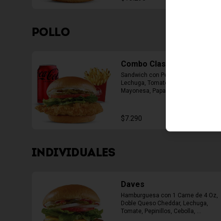
POLLO
Combo Classic Chicken
Sandwich con Pechuga Apanada, 
Lechuga, Tomate, Pepinillos y 
Mayonesa, Papas Fritas Mediana, 
Bebida Lata
$7.290
INDIVIDUALES
Daves
Hamburguesa con 1 Carne de 4 Oz, 
Doble Queso Cheddar, Lechuga, 
Tomate, Pepinillos, Cebolla, 
Mayonesa, Ketchup