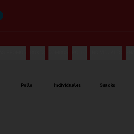
LAS PROMOS
BOXES
COMBOS
POLLO
INDIVIDUALES
SN
Pollo
Individuales
Snacks