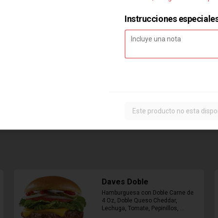
Instrucciones especiale
Combo Classic Chicken
Club
Sandwich con Pechuga de Pollo, 
Bacon, Queso Cheddar, Mayonesa, 
Lechuga, Tomates, Papas Fritas 
Mediana y Bebida Lata
Este producto no esta dispo
$8.290
Daves Doble
Hamburguesa con Doble Carne de 
4 Oz, Doble Queso Cheddar, 
Lechuga, Tomate, Pepinillos, 
Cebolla, Mayonesa, Ketchup