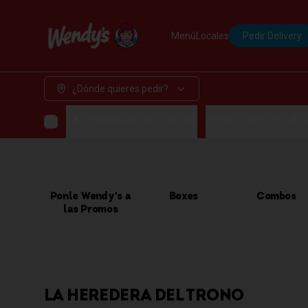
Menú
Locales
Pedir Delivery
¿Dónde quieres pedir?
LA HEREDERA DEL TRONO
PONLE WENDYS A 
Ponle Wendy's a
Boxes
Combos
las Promos
LA HEREDERA DEL TRONO