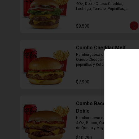
4Oz, Doble Queso Cheddar, 
Lechuga, Tomate, Pepinillos, 
Cebolla, Mayonesa y Ketchup, 
Papas Fritas Mediana, Bebida Lata
$9.590
Combo Cheddar Melt
Hamburguesa con 1 Carne de 4 Oz, 
Queso Cheddar, Salsa de Queso, 
pepinillos y Ketchup, Papas Fritas 
Mediana, Bebida Lata.
$7.990
Combo Bacon Cheddar
Doble
Hamburguesa con Doble Carne de 
4 Oz, Bacon, Queso Cheddar, Salsa 
de Queso y Mayonesa, Papas Fritas 
Mediana, Bebida Lata
$10.290