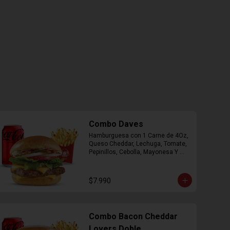
Combo Daves
Hamburguesa con 1 Carne de 4Oz, 
Queso Cheddar, Lechuga, Tomate, 
Pepinillos, Cebolla, Mayonesa Y 
Ketchup, Papas Fritas Mediana, 
Bebida Lata.
$7.990
Combo Bacon Cheddar
Lovers Doble