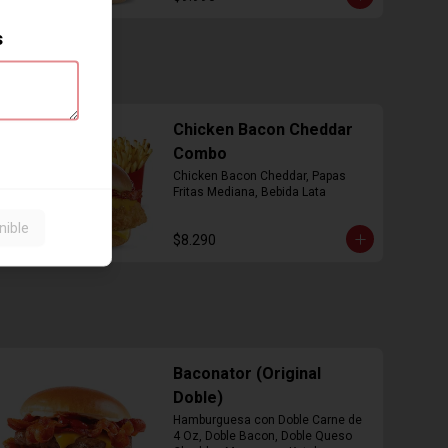
s
Chicken Bacon Cheddar
Combo
Chicken Bacon Cheddar, Papas 
Fritas Mediana, Bebida Lata
nible
$8.290
Baconator (Original
Doble)
Hamburguesa con Doble Carne de 
4 Oz, Doble Bacon, Doble Queso 