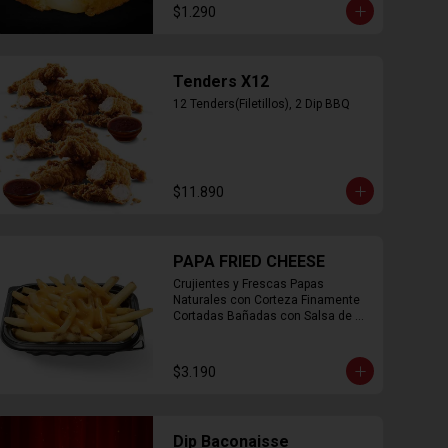
$1.290
Tenders X12
12 Tenders(Filetillos), 2 Dip BBQ
$11.890
PAPA FRIED CHEESE
Crujientes y Frescas Papas 
Naturales con Corteza Finamente 
Cortadas Bañadas con Salsa de 
Queso Cheddar
$3.190
Dip Baconaisse