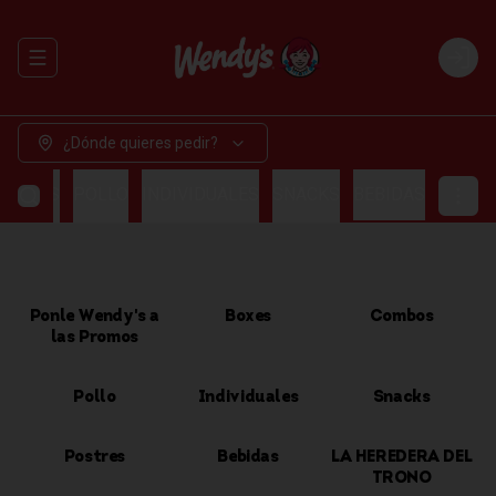
Abrir menu de navegación
Login
¿Dónde quieres pedir?
OMBOS
POLLO
INDIVIDUALES
SNACKS
BEBIDAS
Ponle Wendy's a
Boxes
Combos
las Promos
Pollo
Individuales
Snacks
Postres
Bebidas
LA HEREDERA DEL
TRONO