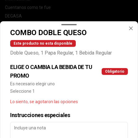
Cuentanos como te fue
DEGASA
Trabaja con nosotros
COMBO DOBLE QUESO
Escríbenos por WhatsApp: +56950183243
serviciocliente@wendys.cl
Este producto no esta disponible
Locales
Doble Queso, 1 Papa Regular, 1 Bebida Regular
Términos y condiciones
ELIGE O CAMBIA LA BEBIDA DE TU
Política de privacidad
Obligatorio
PROMO
Redes sociales
Es necesario elegir uno
Seleccione 1
Instagram
Lo siento, se agotaron las opciones
Facebook
Instrucciones especiales
Mi cuenta
Pedir