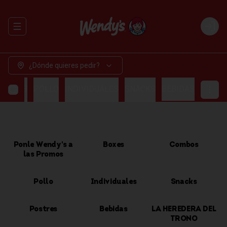
Abrir menu de navegación
Login
¿Dónde quieres pedir?
OMBOS
POLLO
INDIVIDUALES
SNACKS
BEBIDAS
Ponle Wendy's a
Boxes
Combos
las Promos
Pollo
Individuales
Snacks
Postres
Bebidas
LA HEREDERA DEL
TRONO