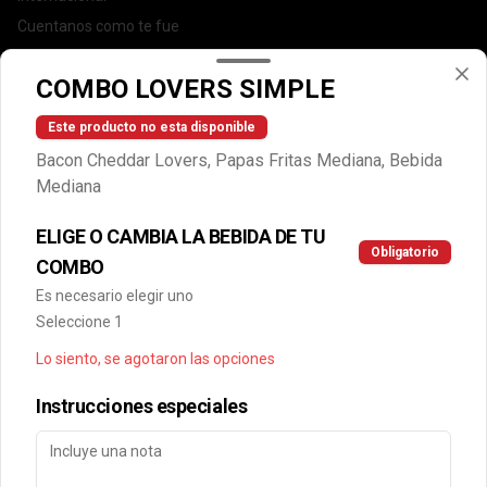
Cuentanos como te fue
DEGASA
COMBO LOVERS SIMPLE
Trabaja con nosotros
Escríbenos por WhatsApp: +56950183243
Este producto no esta disponible
serviciocliente@wendys.cl
Bacon Cheddar Lovers, Papas Fritas Mediana, Bebida
Locales
Mediana
Términos y condiciones
ELIGE O CAMBIA LA BEBIDA DE TU
Política de privacidad
Obligatorio
COMBO
Redes sociales
Es necesario elegir uno
Seleccione 1
Instagram
Lo siento, se agotaron las opciones
Facebook
Instrucciones especiales
Mi cuenta
Pedir