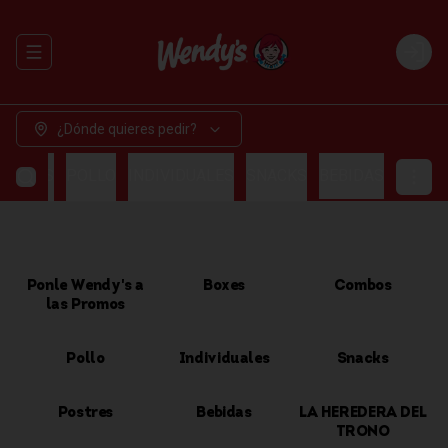
Abrir menu de navegación
Login
¿Dónde quieres pedir?
OMBOS
POLLO
INDIVIDUALES
SNACKS
BEBIDAS
Ponle Wendy's a
Boxes
Combos
las Promos
Pollo
Individuales
Snacks
Postres
Bebidas
LA HEREDERA DEL
TRONO