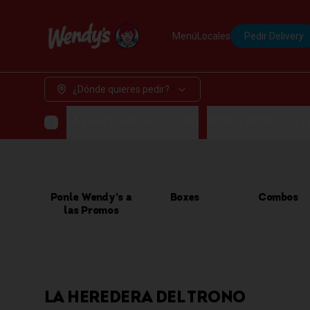
Menú
Locales
Pedir Delivery
¿Dónde quieres pedir?
LA HEREDERA DEL TRONO
PONLE WENDYS A 
Ponle Wendy's a
Boxes
Combos
las Promos
LA HEREDERA DEL TRONO