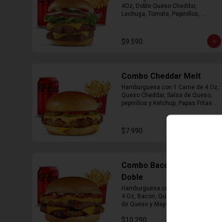
4Oz, Doble Queso Cheddar, 
Lechuga, Tomate, Pepinillos, 
Cebolla, Mayonesa y Ketchup, 
Papas Fritas Mediana, Bebida Lata
$9.590
Combo Cheddar Melt
Hamburguesa con 1 Carne de 4 Oz, 
Queso Cheddar, Salsa de Queso, 
pepinillos y Ketchup, Papas Fritas 
Mediana, Bebida Lata.
$7.990
Combo Bacon Cheddar
Doble
Hamburguesa con Doble Carne de 
4 Oz, Bacon, Queso Cheddar, Salsa 
de Queso y Mayonesa, Papas Fritas 
Mediana, Bebida Lata
$10.290