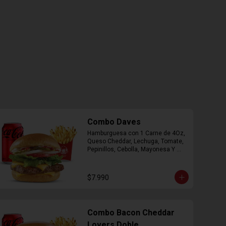
Combo Daves
Hamburguesa con 1 Carne de 4Oz, 
Queso Cheddar, Lechuga, Tomate, 
Pepinillos, Cebolla, Mayonesa Y 
Ketchup, Papas Fritas Mediana, 
Bebida Lata.
$7.990
Combo Bacon Cheddar
Lovers Doble