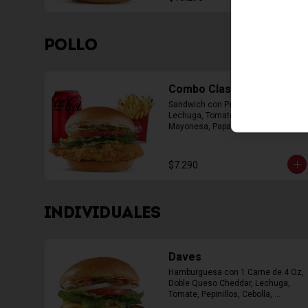
POLLO
Combo Classic Chicken
Sandwich con Pechuga Apanada, 
Lechuga, Tomate, Pepinillos y 
Mayonesa, Papas Fritas Mediana, 
Bebida Lata
$7.290
INDIVIDUALES
Daves
Hamburguesa con 1 Carne de 4 Oz, 
Doble Queso Cheddar, Lechuga, 
Tomate, Pepinillos, Cebolla, 
Mayonesa, Ketchup