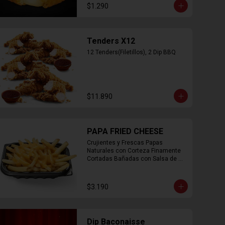
$1.290
Tenders X12
12 Tenders(Filetillos), 2 Dip BBQ
$11.890
PAPA FRIED CHEESE
Crujientes y Frescas Papas 
Naturales con Corteza Finamente 
Cortadas Bañadas con Salsa de 
Queso Cheddar
$3.190
Dip Baconaisse