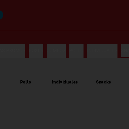
LAS PROMOS
BOXES
COMBOS
POLLO
INDIVIDUALES
SN
Pollo
Individuales
Snacks