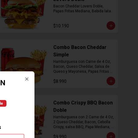
Bacon Cheddar Lovers Doble, 
Papas Fritas Mediana, Bebida lata.
$10.190
Combo Bacon Cheddar
Simple
Hamburguesa con Carne de 4 Oz, 
Bacon, Queso Cheddar, Salsa de 
Queso y Mayonesa, Papas Fritas 
Mediana, Bebida Lata
EN
$8.990
Close
Combo Crispy BBQ Bacon
le
Doble
Hamburguesa con 2 Carne de 4 Oz, 
2 Queso Cheddar, Bacon, Cebolla 
s
Crispy, salsa BBQ, Papa Mediana, 
Bebida en  Lata
$9.990