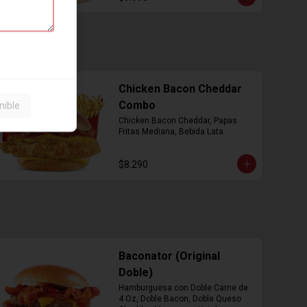
Chicken Bacon Cheddar
Combo
nible
Chicken Bacon Cheddar, Papas 
Fritas Mediana, Bebida Lata
$8.290
Baconator (Original
Doble)
Hamburguesa con Doble Carne de 
4 Oz, Doble Bacon, Doble Queso 