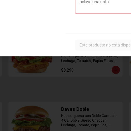
Combo Classic Chicken
Club
Este producto no esta dispo
Sandwich con Pechuga de Pollo, 
Bacon, Queso Cheddar, Mayonesa, 
Lechuga, Tomates, Papas Fritas 
Mediana y Bebida Lata
$8.290
Daves Doble
Hamburguesa con Doble Carne de 
4 Oz, Doble Queso Cheddar, 
Lechuga, Tomate, Pepinillos, 
Cebolla, Mayonesa, Ketchup