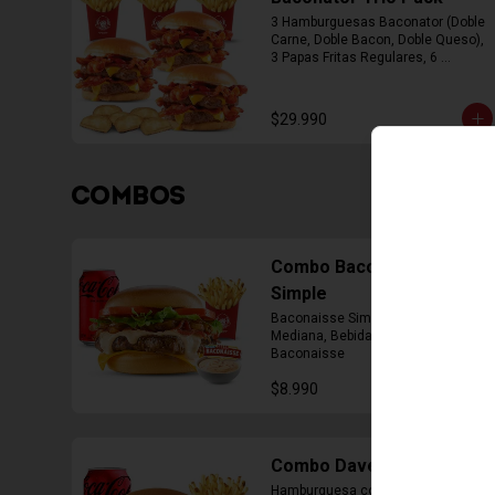
3 Hamburguesas Baconator (Doble 
Carne, Doble Bacon, Doble Queso), 
3 Papas Fritas Regulares, 6 
Empanada
$29.990
COMBOS
Combo Baconaisse
Simple
Baconaisse Simple, Papa Fritas 
Mediana, Bebida lata, Cup Salsa 
Baconaisse
$8.990
Combo Daves Doble
Hamburguesa con Doble Carne de 