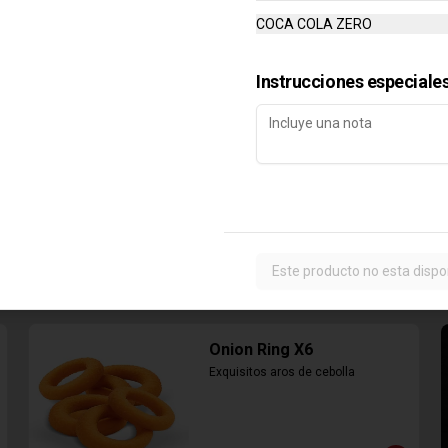
COCA COLA ZERO
$6.890
Instrucciones especiale
Este producto no esta dispo
Onion Ring X6
Exquisitos aros de cebolla