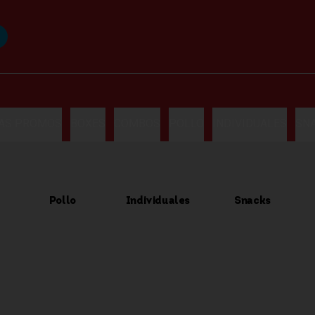
LAS PROMOS
BOXES
COMBOS
POLLO
INDIVIDUALES
SN
Pollo
Individuales
Snacks