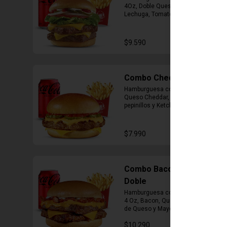
4Oz, Doble Queso Cheddar, 
Lechuga, Tomate, Pepinillos, 
Cebolla, Mayonesa y Ketchup, 
Papas Fritas Mediana, Bebida Lata
$9.590
Combo Cheddar Melt
Hamburguesa con 1 Carne de 4 Oz, 
Queso Cheddar, Salsa de Queso, 
pepinillos y Ketchup, Papas Fritas 
Mediana, Bebida Lata.
$7.990
Combo Bacon Cheddar
Doble
Hamburguesa con Doble Carne de 
4 Oz, Bacon, Queso Cheddar, Salsa 
de Queso y Mayonesa, Papas Fritas 
Mediana, Bebida Lata
$10.290