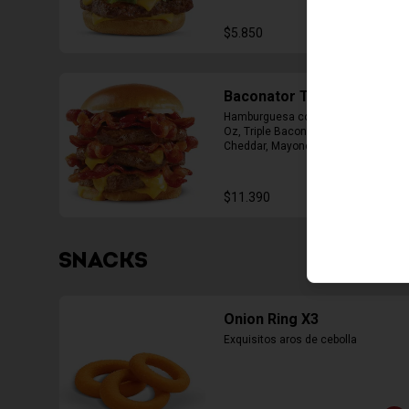
$5.850
Baconator Triple
Hamburguesa con Triple Carne de 4 
Oz, Triple Bacon, Triple Queso 
Cheddar, Mayonesa, Ketchup
$11.390
SNACKS
Onion Ring X3
Exquisitos aros de cebolla