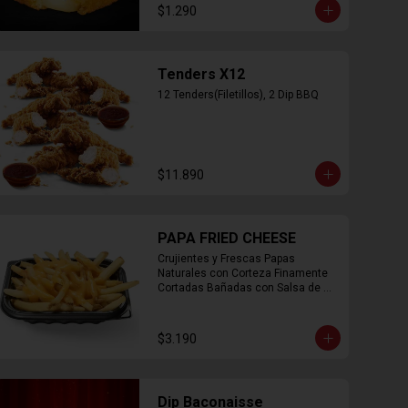
$1.290
Tenders X12
12 Tenders(Filetillos), 2 Dip BBQ
$11.890
PAPA FRIED CHEESE
Crujientes y Frescas Papas 
Naturales con Corteza Finamente 
Cortadas Bañadas con Salsa de 
Queso Cheddar
$3.190
Dip Baconaisse