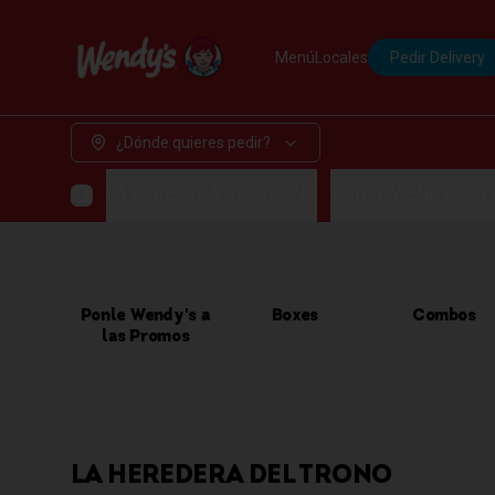
Menú
Locales
Pedir Delivery
¿Dónde quieres pedir?
LA HEREDERA DEL TRONO
PONLE WENDYS A 
Ponle Wendy's a
Boxes
Combos
las Promos
LA HEREDERA DEL TRONO