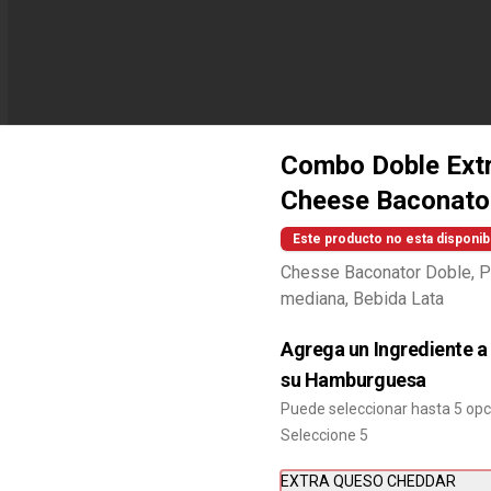
Combo Doble Ext
Cheese Baconato
Este producto no esta disponib
Combo Baconaisse Doble
Chesse Baconator Doble, Pa
Baconaisse Doble, Papa Frita 
mediana, Bebida Lata
Mediana, Bebida lata, Cup Salsa 
Baconaisse
Agrega un Ingrediente a
su Hamburguesa
$10.990
Puede seleccionar hasta 5 op
Seleccione 5
Combo Bacon Cheddar
EXTRA QUESO CHEDDAR
Lovers