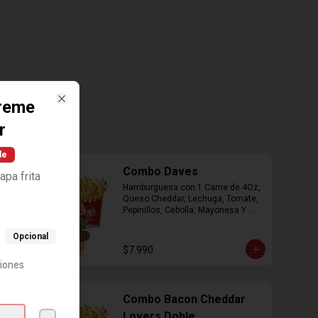
reme
Close
r
le
Combo Daves
pa frita
Hamburguesa con 1 Carne de 4Oz, 
Queso Cheddar, Lechuga, Tomate, 
Pepinillos, Cebolla, Mayonesa Y 
Ketchup, Papas Fritas Mediana, 
Bebida Lata.
Opcional
$7.990
ciones
Combo Bacon Cheddar
Lovers Doble