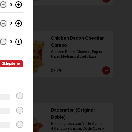
0
0
Chicken Bacon Cheddar
0
Combo
Chicken Bacon Cheddar, Papas 
Fritas Mediana, Bebida Lata
Obligatorio
$8.290
Baconator (Original
Doble)
Hamburguesa con Doble Carne de 
4 Oz, Doble Bacon, Doble Queso 