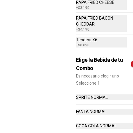
PAPA FRIED CHEESE
+
$3.190
PAPA FRIED BACON
CHEDDAR
+
$4.190
Combo Classic Chicken
Tenders X6
Club
+
$6.690
Sandwich con Pechuga de Pollo, 
Bacon, Queso Cheddar, Mayonesa, 
Elige la Bebida de tu
Lechuga, Tomates, Papas Fritas 
Mediana y Bebida Lata
Combo
$8.290
Es necesario elegir uno
Seleccione 1
SPRITE NORMAL
Daves Doble
FANTA NORMAL
Hamburguesa con Doble Carne de 
4 Oz, Doble Queso Cheddar, 
COCA COLA NORMAL
Lechuga, Tomate, Pepinillos, 
Cebolla, Mayonesa, Ketchup