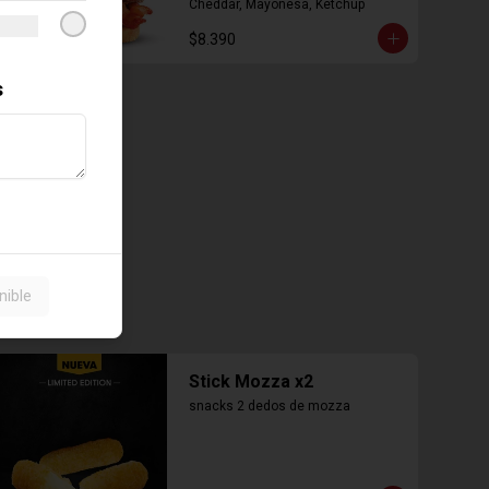
Cheddar, Mayonesa, Ketchup
$8.390
s
nible
Stick Mozza x2
snacks 2 dedos de mozza