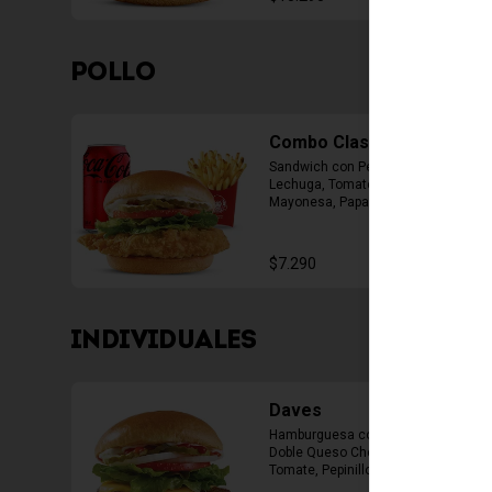
POLLO
Combo Classic Chicken
Sandwich con Pechuga Apanada, 
Lechuga, Tomate, Pepinillos y 
Mayonesa, Papas Fritas Mediana, 
Bebida Lata
$7.290
INDIVIDUALES
Daves
Hamburguesa con 1 Carne de 4 Oz, 
Doble Queso Cheddar, Lechuga, 
Tomate, Pepinillos, Cebolla, 
Mayonesa, Ketchup