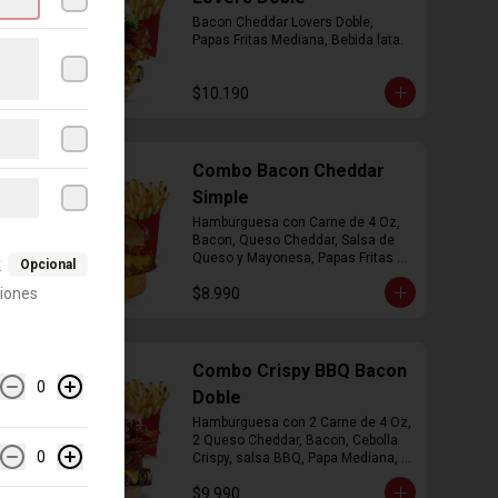
Bacon Cheddar Lovers Doble, 
Papas Fritas Mediana, Bebida lata.
$10.190
Combo Bacon Cheddar
Simple
Hamburguesa con Carne de 4 Oz, 
Bacon, Queso Cheddar, Salsa de 
Queso y Mayonesa, Papas Fritas 
k
Opcional
Mediana, Bebida Lata
ciones
$8.990
Combo Crispy BBQ Bacon
0
Doble
Hamburguesa con 2 Carne de 4 Oz, 
2 Queso Cheddar, Bacon, Cebolla 
0
Crispy, salsa BBQ, Papa Mediana, 
Bebida en  Lata
$9.990