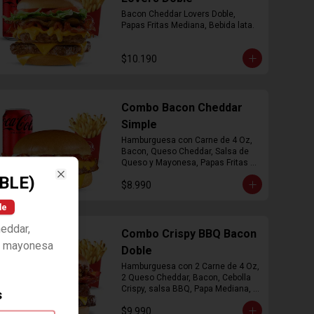
Bacon Cheddar Lovers Doble, 
Papas Fritas Mediana, Bebida lata.
$10.190
Combo Bacon Cheddar
Simple
Hamburguesa con Carne de 4 Oz, 
Bacon, Queso Cheddar, Salsa de 
Queso y Mayonesa, Papas Fritas 
Mediana, Bebida Lata
BLE)
$8.990
Close
le
heddar,
Combo Crispy BBQ Bacon
, mayonesa
Doble
Hamburguesa con 2 Carne de 4 Oz, 
2 Queso Cheddar, Bacon, Cebolla 
Crispy, salsa BBQ, Papa Mediana, 
s
Bebida en  Lata
$9.990