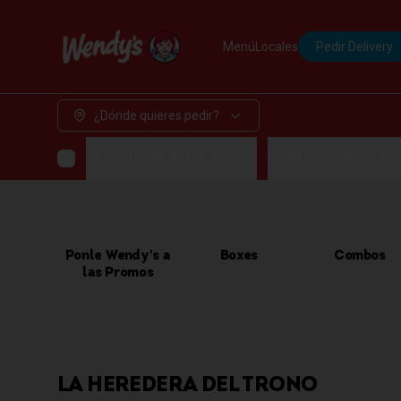
Menú
Locales
Pedir Delivery
¿Dónde quieres pedir?
LA HEREDERA DEL TRONO
PONLE WENDYS A 
Ponle Wendy's a
Boxes
Combos
las Promos
LA HEREDERA DEL TRONO