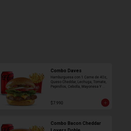
Combo Daves
Hamburguesa con 1 Carne de 4Oz, 
Queso Cheddar, Lechuga, Tomate, 
Pepinillos, Cebolla, Mayonesa Y 
Ketchup, Papas Fritas Mediana, 
Bebida Lata.
$7.990
Combo Bacon Cheddar
Lovers Doble