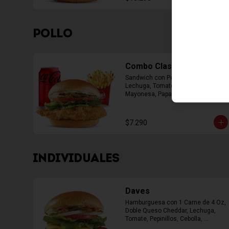
POLLO
Combo Classic Chicken
Sandwich con Pechuga Apanada, 
Lechuga, Tomate, Pepinillos y 
Mayonesa, Papas Fritas Mediana, 
Bebida Lata
$7.290
INDIVIDUALES
Daves
Hamburguesa con 1 Carne de 4 Oz, 
Doble Queso Cheddar, Lechuga, 
Tomate, Pepinillos, Cebolla, 
Mayonesa, Ketchup