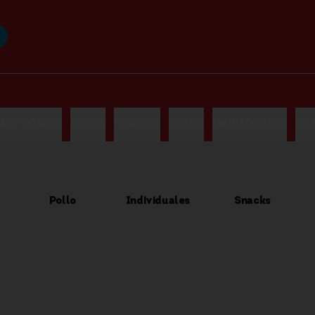
LAS PROMOS
BOXES
COMBOS
POLLO
INDIVIDUALES
SN
Pollo
Individuales
Snacks