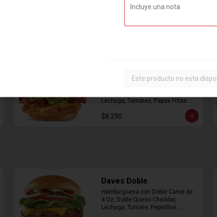
Combo Classic Chicken
Club
Este producto no esta dispo
Sandwich con Pechuga de Pollo, 
Bacon, Queso Cheddar, Mayonesa, 
Lechuga, Tomates, Papas Fritas 
Mediana y Bebida Lata
$8.290
Daves Doble
Hamburguesa con Doble Carne de 
4 Oz, Doble Queso Cheddar, 
Lechuga, Tomate, Pepinillos, 
Cebolla, Mayonesa, Ketchup