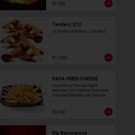
$1.290
Tenders X12
12 Tenders(Filetillos), 2 Dip BBQ
$11.890
PAPA FRIED CHEESE
Crujientes y Frescas Papas 
Naturales con Corteza Finamente 
Cortadas Bañadas con Salsa de 
Queso Cheddar
$3.190
Dip Baconaisse