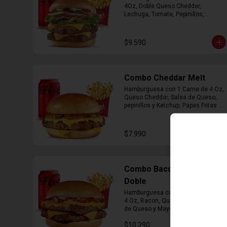
4Oz, Doble Queso Cheddar, 
Lechuga, Tomate, Pepinillos, 
Cebolla, Mayonesa y Ketchup, 
Papas Fritas Mediana, Bebida Lata
$9.590
Combo Cheddar Melt
Hamburguesa con 1 Carne de 4 Oz, 
Queso Cheddar, Salsa de Queso, 
pepinillos y Ketchup, Papas Fritas 
Mediana, Bebida Lata.
$7.990
Combo Bacon Cheddar
Doble
Hamburguesa con Doble Carne de 
4 Oz, Bacon, Queso Cheddar, Salsa 
de Queso y Mayonesa, Papas Fritas 
Mediana, Bebida Lata
$10.290