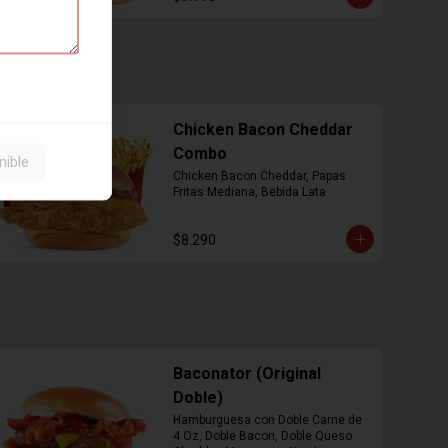
Chicken Bacon Cheddar
Combo
nible
Chicken Bacon Cheddar, Papas 
Fritas Mediana, Bebida Lata
$8.290
Baconator (Original
Doble)
Hamburguesa con Doble Carne de 
4 Oz, Doble Bacon, Doble Queso 