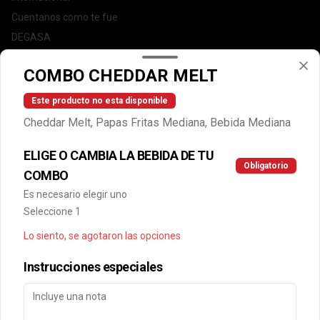
Cuentanos como te fue
DEGASA
Trabaja con nosotros
COMBO CHEDDAR MELT
Escríbenos por WhatsApp: +56950183243
serviciocliente@wendys.cl
Este producto no esta disponible
Locales
Cheddar Melt, Papas Fritas Mediana, Bebida Mediana
Términos y condiciones
ELIGE O CAMBIA LA BEBIDA DE TU
Política de privacidad
Obligatorio
COMBO
Redes sociales
Es necesario elegir uno
Seleccione 1
Instagram
Lo siento, se agotaron las opciones
Facebook
Instrucciones especiales
Mi cuenta
Pedir