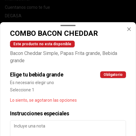
Cuentanos como te fue
DEGASA
Trabaja con nosotros
COMBO BACON CHEDDAR
Escríbenos por WhatsApp: +56950183243
serviciocliente@wendys.cl
Este producto no esta disponible
Locales
Bacon Cheddar Simple, Papas Frita grande, Bebida
Términos y condiciones
grande
Política de privacidad
Elige tu bebida grande
Obligatorio
Redes sociales
Es necesario elegir uno
Seleccione 1
Instagram
Lo siento, se agotaron las opciones
Facebook
Instrucciones especiales
Mi cuenta
Pedir