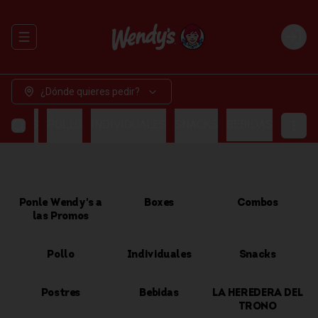
Abrir menu de navegación
Login
¿Dónde quieres pedir?
OMBOS
POLLO
INDIVIDUALES
SNACKS
BEBIDAS
Ponle Wendy's a
Boxes
Combos
las Promos
Pollo
Individuales
Snacks
Postres
Bebidas
LA HEREDERA DEL
TRONO