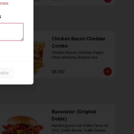
iones
s
Chicken Bacon Cheddar
Combo
Chicken Bacon Cheddar, Papas 
Fritas Mediana, Bebida Lata
$8.290
nible
Baconator (Original
Doble)
Hamburguesa con Doble Carne de 
4 Oz, Doble Bacon, Doble Queso 