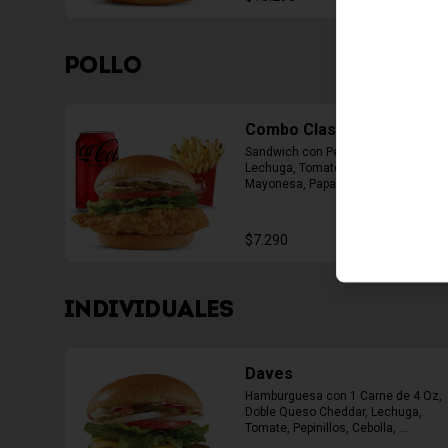
POLLO
Combo Classic Chicken
Sandwich con Pechuga Apanada, 
Lechuga, Tomate, Pepinillos y 
Mayonesa, Papas Fritas Mediana, 
Bebida Lata
$7.290
INDIVIDUALES
Daves
Hamburguesa con 1 Carne de 4 Oz, 
Doble Queso Cheddar, Lechuga, 
Tomate, Pepinillos, Cebolla, 
Mayonesa, Ketchup