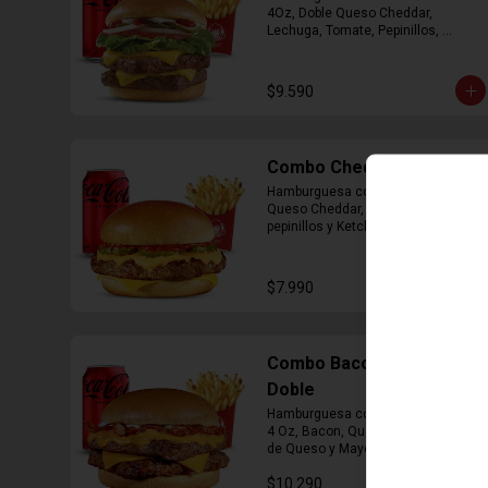
4Oz, Doble Queso Cheddar, 
Lechuga, Tomate, Pepinillos, 
Cebolla, Mayonesa y Ketchup, 
Papas Fritas Mediana, Bebida Lata
$9.590
Combo Cheddar Melt
Hamburguesa con 1 Carne de 4 Oz, 
Queso Cheddar, Salsa de Queso, 
pepinillos y Ketchup, Papas Fritas 
Mediana, Bebida Lata.
$7.990
Combo Bacon Cheddar
Doble
Hamburguesa con Doble Carne de 
4 Oz, Bacon, Queso Cheddar, Salsa 
de Queso y Mayonesa, Papas Fritas 
Mediana, Bebida Lata
$10.290