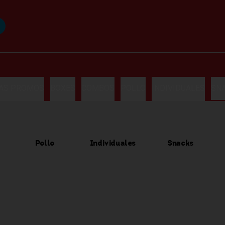
LAS PROMOS
BOXES
COMBOS
POLLO
INDIVIDUALES
SN
Pollo
Individuales
Snacks