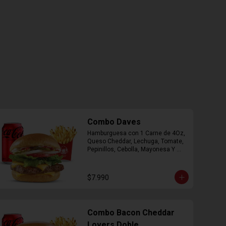
Combo Daves
Hamburguesa con 1 Carne de 4Oz, 
Queso Cheddar, Lechuga, Tomate, 
Pepinillos, Cebolla, Mayonesa Y 
Ketchup, Papas Fritas Mediana, 
Bebida Lata.
$7.990
Combo Bacon Cheddar
Lovers Doble