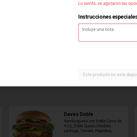
Lo siento, se agotaron las opc
Instrucciones especiale
Combo Classic Chicken
Club
Sandwich con Pechuga de Pollo, 
Bacon, Queso Cheddar, Mayonesa, 
Lechuga, Tomates, Papas Fritas 
Mediana y Bebida Lata
$8.290
Este producto no esta dispo
Daves Doble
Hamburguesa con Doble Carne de 
4 Oz, Doble Queso Cheddar, 
Lechuga, Tomate, Pepinillos, 
Cebolla, Mayonesa, Ketchup