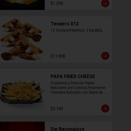
$1.290
Tenders X12
12 Tenders(Filetillos), 2 Dip BBQ
$11.890
PAPA FRIED CHEESE
Crujientes y Frescas Papas 
Naturales con Corteza Finamente 
Cortadas Bañadas con Salsa de 
Queso Cheddar
$3.190
Dip Baconaisse