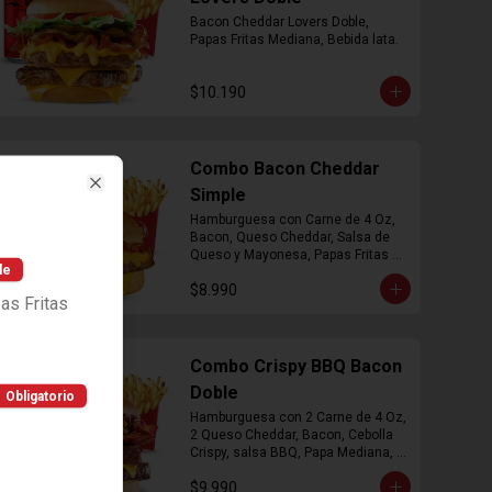
Bacon Cheddar Lovers Doble, 
Papas Fritas Mediana, Bebida lata.
$10.190
Combo Bacon Cheddar
Simple
Close
Hamburguesa con Carne de 4 Oz, 
Bacon, Queso Cheddar, Salsa de 
Queso y Mayonesa, Papas Fritas 
le
Mediana, Bebida Lata
$8.990
as Fritas
Combo Crispy BBQ Bacon
Doble
Obligatorio
Hamburguesa con 2 Carne de 4 Oz, 
2 Queso Cheddar, Bacon, Cebolla 
Crispy, salsa BBQ, Papa Mediana, 
Bebida en  Lata
$9.990