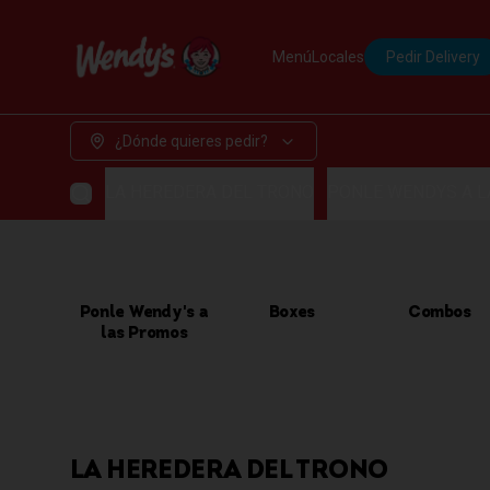
Menú
Locales
Pedir Delivery
¿Dónde quieres pedir?
LA HEREDERA DEL TRONO
PONLE WENDYS A 
Ponle Wendy's a
Boxes
Combos
las Promos
LA HEREDERA DEL TRONO