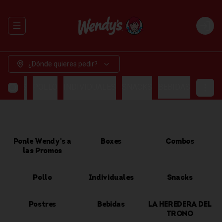
Abrir menu de navegación
Login
¿Dónde quieres pedir?
OMBOS
POLLO
INDIVIDUALES
SNACKS
BEBIDAS
Ponle Wendy's a
Boxes
Combos
las Promos
Pollo
Individuales
Snacks
Postres
Bebidas
LA HEREDERA DEL
TRONO