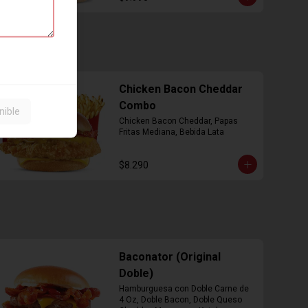
Chicken Bacon Cheddar
Combo
nible
Chicken Bacon Cheddar, Papas 
Fritas Mediana, Bebida Lata
$8.290
Baconator (Original
Doble)
Hamburguesa con Doble Carne de 
4 Oz, Doble Bacon, Doble Queso 