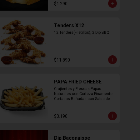
$1.290
Tenders X12
12 Tenders(Filetillos), 2 Dip BBQ
$11.890
PAPA FRIED CHEESE
Crujientes y Frescas Papas 
Naturales con Corteza Finamente 
Cortadas Bañadas con Salsa de 
Queso Cheddar
$3.190
Dip Baconaisse