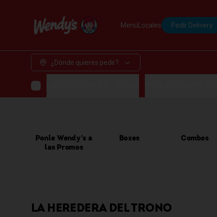
Menú
Locales
Pedir Delivery
¿Dónde quieres pedir?
LA HEREDERA DEL TRONO
PONLE WENDYS A 
Ponle Wendy's a
Boxes
Combos
las Promos
LA HEREDERA DEL TRONO