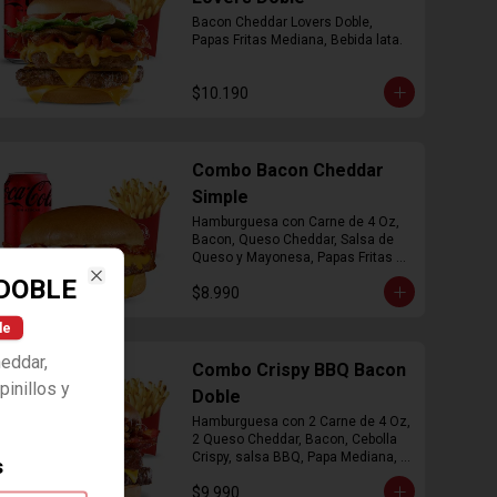
Bacon Cheddar Lovers Doble, 
Papas Fritas Mediana, Bebida lata.
$10.190
Combo Bacon Cheddar
Simple
Hamburguesa con Carne de 4 Oz, 
Bacon, Queso Cheddar, Salsa de 
Queso y Mayonesa, Papas Fritas 
Mediana, Bebida Lata
DOBLE
$8.990
Close
le
heddar,
Combo Crispy BBQ Bacon
inillos y
Doble
Hamburguesa con 2 Carne de 4 Oz, 
2 Queso Cheddar, Bacon, Cebolla 
Crispy, salsa BBQ, Papa Mediana, 
s
Bebida en  Lata
$9.990