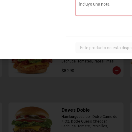
Combo Classic Chicken
Club
Este producto no esta dispo
Sandwich con Pechuga de Pollo, 
Bacon, Queso Cheddar, Mayonesa, 
Lechuga, Tomates, Papas Fritas 
Mediana y Bebida Lata
$8.290
Daves Doble
Hamburguesa con Doble Carne de 
4 Oz, Doble Queso Cheddar, 
Lechuga, Tomate, Pepinillos, 
Cebolla, Mayonesa, Ketchup