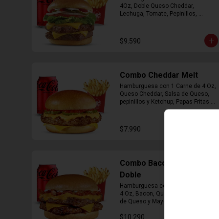
4Oz, Doble Queso Cheddar, 
Lechuga, Tomate, Pepinillos, 
Cebolla, Mayonesa y Ketchup, 
Papas Fritas Mediana, Bebida Lata
$9.590
Combo Cheddar Melt
Hamburguesa con 1 Carne de 4 Oz, 
Queso Cheddar, Salsa de Queso, 
pepinillos y Ketchup, Papas Fritas 
Mediana, Bebida Lata.
$7.990
Combo Bacon Cheddar
Doble
Hamburguesa con Doble Carne de 
4 Oz, Bacon, Queso Cheddar, Salsa 
de Queso y Mayonesa, Papas Fritas 
Mediana, Bebida Lata
$10.290