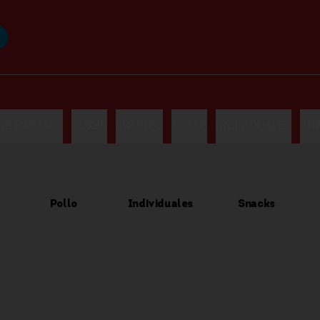
LAS PROMOS
BOXES
COMBOS
POLLO
INDIVIDUALES
SN
Pollo
Individuales
Snacks