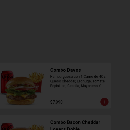
Combo Daves
Hamburguesa con 1 Carne de 4Oz, 
Queso Cheddar, Lechuga, Tomate, 
Pepinillos, Cebolla, Mayonesa Y 
Ketchup, Papas Fritas Mediana, 
Bebida Lata.
$7.990
Combo Bacon Cheddar
Lovers Doble