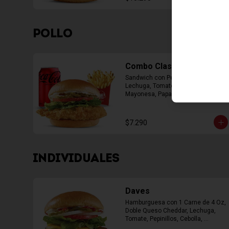
POLLO
Combo Classic Chicken
Sandwich con Pechuga Apanada, 
Lechuga, Tomate, Pepinillos y 
Mayonesa, Papas Fritas Mediana, 
Bebida Lata
$7.290
INDIVIDUALES
Daves
Hamburguesa con 1 Carne de 4 Oz, 
Doble Queso Cheddar, Lechuga, 
Tomate, Pepinillos, Cebolla, 
Mayonesa, Ketchup