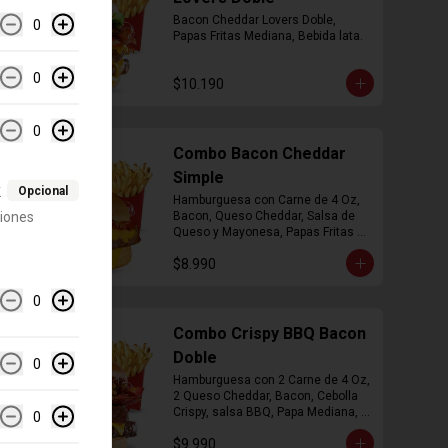
Bacon Cheddar Lovers Doble, 
0
Papas Fritas Mediana, Bebida lata.
0
$10.190
0
Combo Bacon Cheddar
Simple
k
Opcional
Hamburguesa con Carne de 4 Oz, 
ciones
Bacon, Queso Cheddar, Salsa de 
Queso y Mayonesa, Papas Fritas 
Mediana, Bebida Lata
$8.990
0
Combo Crispy BBQ Bacon
Doble
0
Hamburguesa con 2 Carne de 4 Oz, 
2 Queso Cheddar, Bacon, Cebolla 
Crispy, salsa BBQ, Papa Mediana, 
0
Bebida en  Lata
$9.990