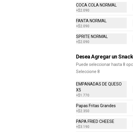
COCA COLA NORMAL
Bacon Cheddar Lovers, Papas 
+
$2.090
Fritas Mediana, Bebida lata.
FANTA NORMAL
$8.690
+
$2.090
SPRITE NORMAL
+
$2.090
Combo Cheddar Melt
Doble
Desea Agregar un Snac
Hamburguesa con Doble Carne de 
Puede seleccionar hasta 8 op
4 Oz, Doble Queso Cheddar, Salsa 
de Queso, pepinillos y Ketchup, 
Seleccione 8
Papas Fritas Mediana, Bebida Lata
$9.490
EMPANADAS DE QUESO
X5
+
$1.770
Combo Crispy BBQ Bacon
Papas Fritas Grandes
Hamburguesa con 1 Carne de 4 Oz, 
Queso Cheddar, Bacon, Cebolla 
+
$2.350
Crispy, Salsa BBQ, Papa Fritas 
Mediana, Bebida en Lata
PAPA FRIED CHEESE
+
$3.190
$8.990