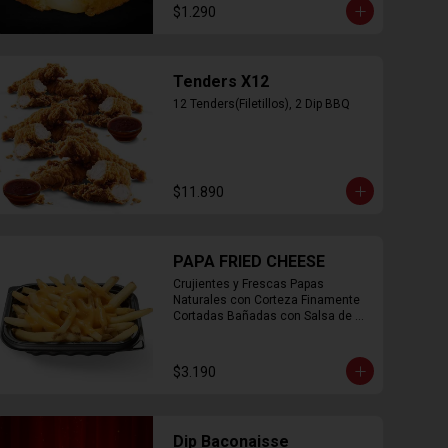
$1.290
Tenders X12
12 Tenders(Filetillos), 2 Dip BBQ
$11.890
PAPA FRIED CHEESE
Crujientes y Frescas Papas 
Naturales con Corteza Finamente 
Cortadas Bañadas con Salsa de 
Queso Cheddar
$3.190
Dip Baconaisse