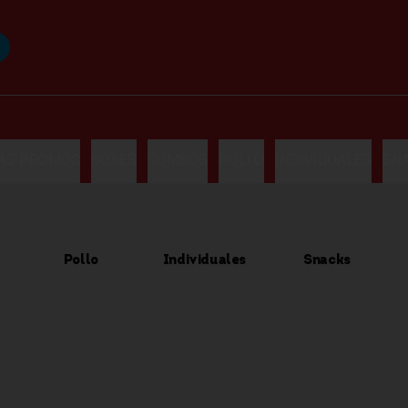
LAS PROMOS
BOXES
COMBOS
POLLO
INDIVIDUALES
SN
Pollo
Individuales
Snacks