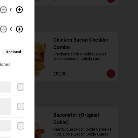
0
0
Chicken Bacon Cheddar
Combo
Opcional
Chicken Bacon Cheddar, Papas 
Fritas Mediana, Bebida Lata
ciones
$8.290
Baconator (Original
Doble)
Hamburguesa con Doble Carne de 
4 Oz, Doble Bacon, Doble Queso 