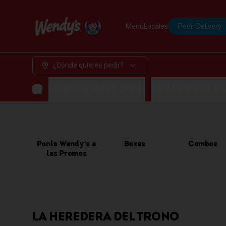
Menú
Locales
Pedir Delivery
¿Dónde quieres pedir?
LA HEREDERA DEL TRONO
PONLE WENDYS A 
Ponle Wendy's a
Boxes
Combos
las Promos
LA HEREDERA DEL TRONO