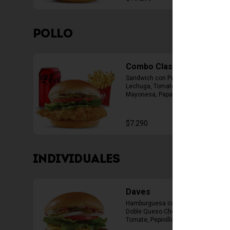
POLLO
Combo Classic Chicken
Sandwich con Pechuga Apanada, 
Lechuga, Tomate, Pepinillos y 
Mayonesa, Papas Fritas Mediana, 
Bebida Lata
$7.290
INDIVIDUALES
Daves
Hamburguesa con 1 Carne de 4 Oz, 
Doble Queso Cheddar, Lechuga, 
Tomate, Pepinillos, Cebolla, 
Mayonesa, Ketchup