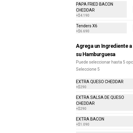
PAPA FRIED BACON
CHEDDAR
+
$4.190
Tenders X6
+
$6.690
Combo Classic Chicken
Agrega un Ingrediente a
Club
Sandwich con Pechuga de Pollo, 
su Hamburguesa
Bacon, Queso Cheddar, Mayonesa, 
Puede seleccionar hasta 5 op
Lechuga, Tomates, Papas Fritas 
Mediana y Bebida Lata
Seleccione 5
$8.290
EXTRA QUESO CHEDDAR
+
$290
EXTRA SALSA DE QUESO
CHEDDAR
+
$290
Daves Doble
Hamburguesa con Doble Carne de 
EXTRA BACON
4 Oz, Doble Queso Cheddar, 
+
$1.090
Lechuga, Tomate, Pepinillos, 
Cebolla, Mayonesa, Ketchup