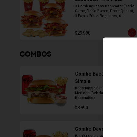
3 Hamburguesas Baconator (Doble 
Carne, Doble Bacon, Doble Queso), 
3 Papas Fritas Regulares, 6 
Empanada
$29.990
COMBOS
Combo Baconaisse
Simple
Baconaisse Simple, Papa Fritas 
Mediana, Bebida lata, Cup Salsa 
Baconaisse
$8.990
Combo Daves Doble
Hamburguesa con Doble Carne de 