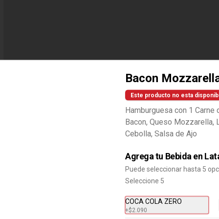
Bacon Mozzarell
Este producto no esta disponib
Hamburguesa con 1 Carne d
Combo Baconaisse Doble
Bacon, Queso Mozzarella, 
Baconaisse Doble, Papa Frita 
Cebolla, Salsa de Ajo
Mediana, Bebida lata, Cup Salsa 
Baconaisse
Agrega tu Bebida en Lat
Puede seleccionar hasta 5 op
$10.990
Seleccione 5
COCA COLA ZERO
Combo Bacon Cheddar
+
$2.090
Lovers