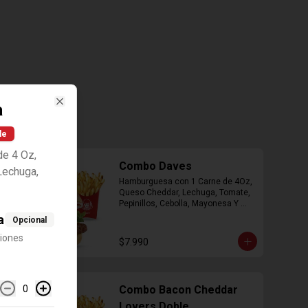
a
Close
le
e 4 Oz,
Combo Daves
Lechuga,
Hamburguesa con 1 Carne de 4Oz, 
Queso Cheddar, Lechuga, Tomate, 
Pepinillos, Cebolla, Mayonesa Y 
Ketchup, Papas Fritas Mediana, 
a
Opcional
Bebida Lata.
ciones
$7.990
0
Combo Bacon Cheddar
Lovers Doble