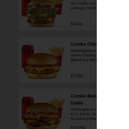
4Oz, Doble Queso Cheddar, 
Lechuga, Tomate, Pepinillos, 
Cebolla, Mayonesa y Ketchup, 
Papas Fritas Mediana, Bebida Lata
$9.590
Combo Cheddar Melt
Hamburguesa con 1 Carne de 4 Oz, 
Queso Cheddar, Salsa de Queso, 
pepinillos y Ketchup, Papas Fritas 
Mediana, Bebida Lata.
$7.990
Combo Bacon Cheddar
Doble
Hamburguesa con Doble Carne de 
4 Oz, Bacon, Queso Cheddar, Salsa 
de Queso y Mayonesa, Papas Fritas 
Mediana, Bebida Lata
$10.290