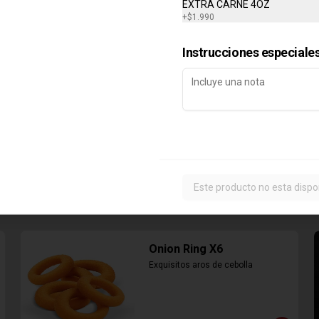
EXTRA CARNE 4OZ
+
$1.990
$6.890
Instrucciones especiale
Este producto no esta dispo
Onion Ring X6
Exquisitos aros de cebolla