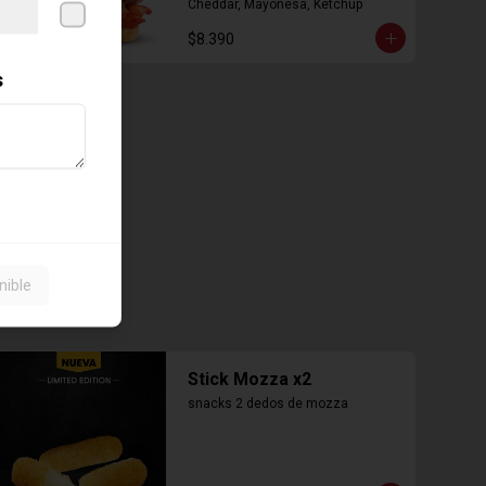
Cheddar, Mayonesa, Ketchup
$8.390
s
nible
Stick Mozza x2
snacks 2 dedos de mozza