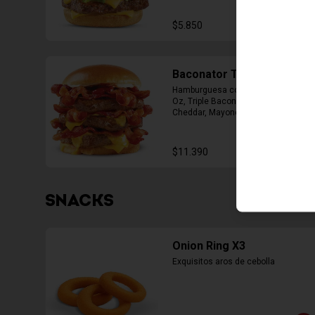
$5.850
Baconator Triple
Hamburguesa con Triple Carne de 4 
Oz, Triple Bacon, Triple Queso 
Cheddar, Mayonesa, Ketchup
$11.390
SNACKS
Onion Ring X3
Exquisitos aros de cebolla