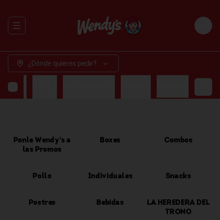
Abrir menu de navegación
Login
¿Dónde quieres pedir?
OMBOS
POLLO
INDIVIDUALES
SNACKS
BEBIDAS
Ponle Wendy's a
Boxes
Combos
las Promos
Pollo
Individuales
Snacks
Postres
Bebidas
LA HEREDERA DEL
TRONO