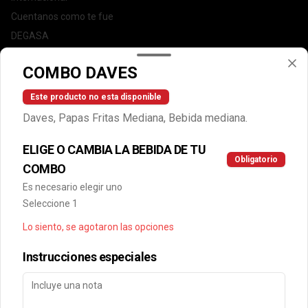
Cuentanos como te fue
DEGASA
Trabaja con nosotros
COMBO DAVES
Escríbenos por WhatsApp: +56950183243
serviciocliente@wendys.cl
Este producto no esta disponible
Locales
Daves, Papas Fritas Mediana, Bebida mediana.
Términos y condiciones
ELIGE O CAMBIA LA BEBIDA DE TU
Política de privacidad
Obligatorio
COMBO
Redes sociales
Es necesario elegir uno
Seleccione 1
Instagram
Lo siento, se agotaron las opciones
Facebook
Instrucciones especiales
Mi cuenta
Pedir