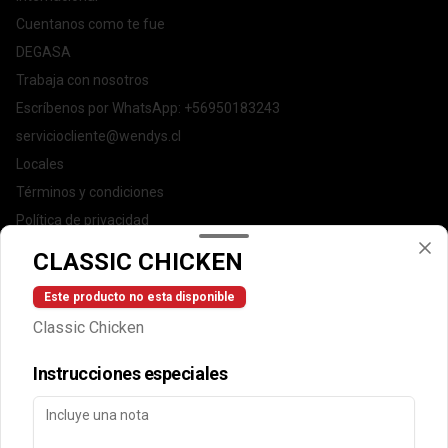
Cuentanos como te fue
DEGASA
Trabaja con nosotros
Escríbenos por WhatsApp: +56950183243
serviciocliente@wendys.cl
Locales
Términos y condiciones
Política de privacidad
CLASSIC CHICKEN
Redes sociales
Este producto no esta disponible
Instagram
Classic Chicken
Facebook
Instrucciones especiales
Mi cuenta
Pedir