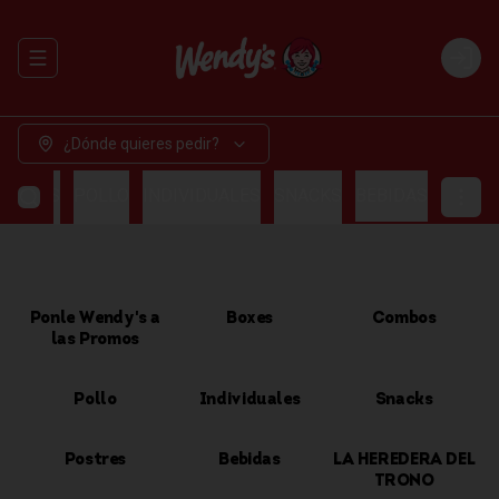
Abrir menu de navegación
Login
¿Dónde quieres pedir?
OMBOS
POLLO
INDIVIDUALES
SNACKS
BEBIDAS
Ponle Wendy's a
Boxes
Combos
las Promos
Pollo
Individuales
Snacks
Postres
Bebidas
LA HEREDERA DEL
TRONO