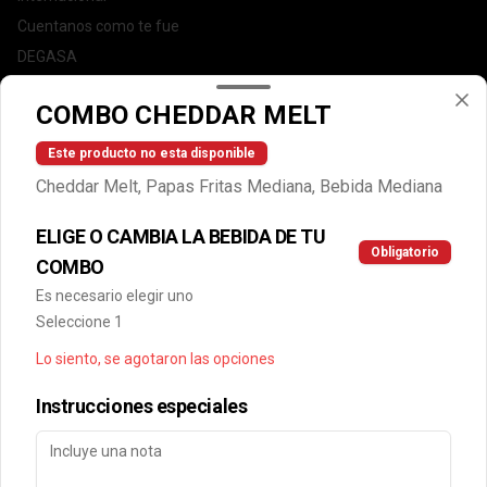
Cuentanos como te fue
DEGASA
Trabaja con nosotros
COMBO CHEDDAR MELT
Escríbenos por WhatsApp: +56950183243
serviciocliente@wendys.cl
Este producto no esta disponible
Locales
Cheddar Melt, Papas Fritas Mediana, Bebida Mediana
Términos y condiciones
ELIGE O CAMBIA LA BEBIDA DE TU
Política de privacidad
Obligatorio
COMBO
Redes sociales
Es necesario elegir uno
Seleccione 1
Instagram
Lo siento, se agotaron las opciones
Facebook
Instrucciones especiales
Mi cuenta
Pedir