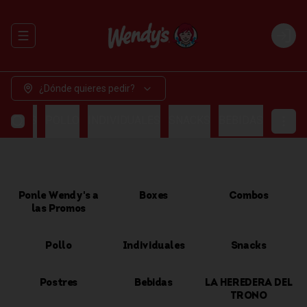
Abrir menu de navegación
Login
¿Dónde quieres pedir?
OMBOS
POLLO
INDIVIDUALES
SNACKS
BEBIDAS
Ponle Wendy's a
Boxes
Combos
las Promos
Pollo
Individuales
Snacks
Postres
Bebidas
LA HEREDERA DEL
TRONO