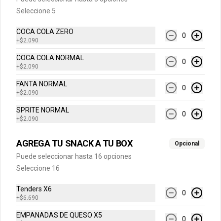
Seleccione 5
Agua Mineral Sin Gas
Agua Benedicto sin Gas..
COCA COLA ZERO
0
+
$2.090
COCA COLA NORMAL
0
+
$2.090
$1.990
FANTA NORMAL
0
+
$2.090
SPRITE NORMAL
0
+
$2.090
AGREGA TU SNACK A TU BOX
Opcional
Puede seleccionar hasta 16 opciones
Seleccione 16
Tenders X6
0
Conócenos
+
$6.690
EMPANADAS DE QUESO X5
Internacional
0