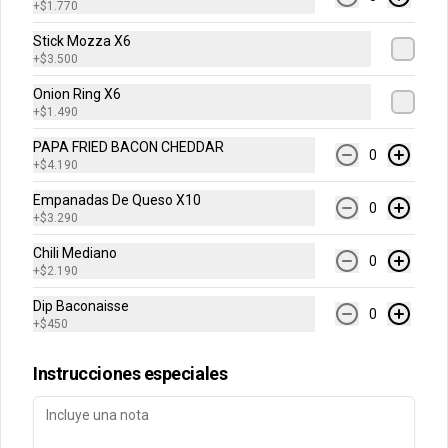
+
$1.770
Cuentanos como te fue
Stick Mozza X6
DEGASA
+
$3.500
Trabaja con nosotros
Onion Ring X6
Escríbenos por WhatsApp: +56950183243
+
$1.490
serviciocliente@wendys.cl
PAPA FRIED BACON CHEDDAR
0
Locales
+
$4.190
Términos y condiciones
Empanadas De Queso X10
0
+
$3.290
Política de privacidad
Chili Mediano
Redes sociales
0
+
$2.190
Dip Baconaisse
Instagram
0
+
$450
Facebook
Instrucciones especiales
Mi cuenta
Pedir