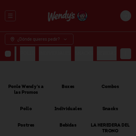
Abrir menu de navegación
Login
¿Dónde quieres pedir?
OMBOS
POLLO
INDIVIDUALES
SNACKS
BEBIDAS
Ponle Wendy's a
Boxes
Combos
las Promos
Pollo
Individuales
Snacks
Postres
Bebidas
LA HEREDERA DEL
TRONO