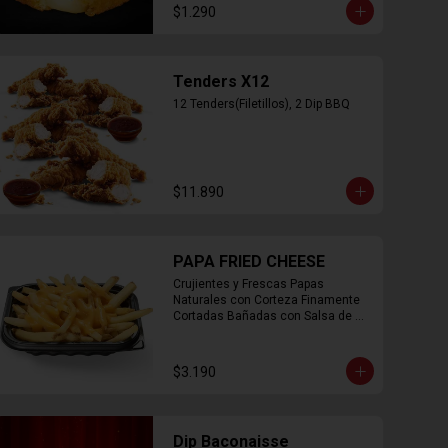
$1.290
Tenders X12
12 Tenders(Filetillos), 2 Dip BBQ
$11.890
PAPA FRIED CHEESE
Crujientes y Frescas Papas 
Naturales con Corteza Finamente 
Cortadas Bañadas con Salsa de 
Queso Cheddar
$3.190
Dip Baconaisse