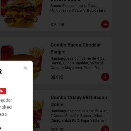
Bacon Cheddar Lovers Doble, 
Papas Fritas Mediana, Bebida lata.
$10.190
Combo Bacon Cheddar
Simple
Hamburguesa con Carne de 4 Oz, 
Bacon, Queso Cheddar, Salsa de 
Queso y Mayonesa, Papas Fritas 
R
Close
Mediana, Bebida Lata
$8.990
le
Combo Crispy BBQ Bacon
heddar,
Doble
Smoked
Hamburguesa con 2 Carne de 4 Oz, 
esa.
2 Queso Cheddar, Bacon, Cebolla 
Crispy, salsa BBQ, Papa Mediana, 
Bebida en  Lata
s
$9.990