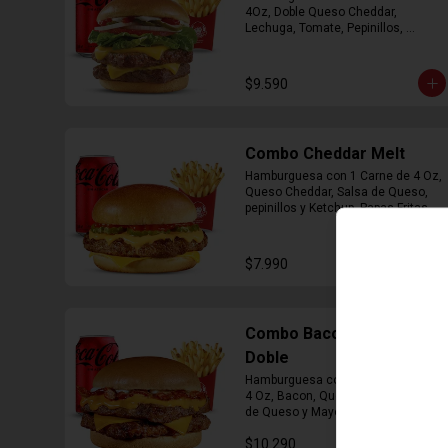
4Oz, Doble Queso Cheddar, 
Lechuga, Tomate, Pepinillos, 
Cebolla, Mayonesa y Ketchup, 
Papas Fritas Mediana, Bebida Lata
$9.590
Combo Cheddar Melt
Hamburguesa con 1 Carne de 4 Oz, 
Queso Cheddar, Salsa de Queso, 
pepinillos y Ketchup, Papas Fritas 
Mediana, Bebida Lata.
$7.990
Combo Bacon Cheddar
Doble
Hamburguesa con Doble Carne de 
4 Oz, Bacon, Queso Cheddar, Salsa 
de Queso y Mayonesa, Papas Fritas 
Mediana, Bebida Lata
$10.290