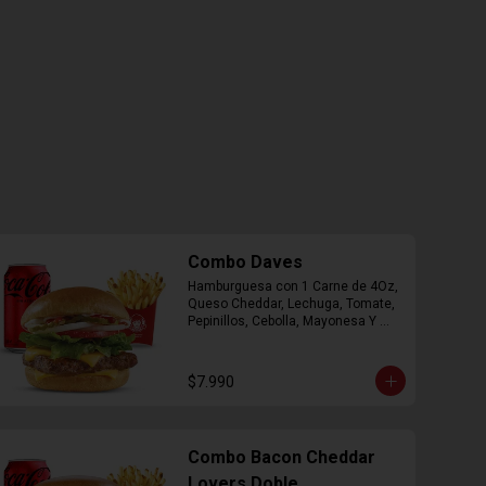
Combo Daves
Hamburguesa con 1 Carne de 4Oz, 
Queso Cheddar, Lechuga, Tomate, 
Pepinillos, Cebolla, Mayonesa Y 
Ketchup, Papas Fritas Mediana, 
Bebida Lata.
$7.990
Combo Bacon Cheddar
Lovers Doble