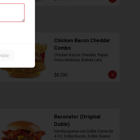
Chicken Bacon Cheddar
Combo
nible
Chicken Bacon Cheddar, Papas 
Fritas Mediana, Bebida Lata
$8.290
Baconator (Original
Doble)
Hamburguesa con Doble Carne de 
4 Oz, Doble Bacon, Doble Queso 