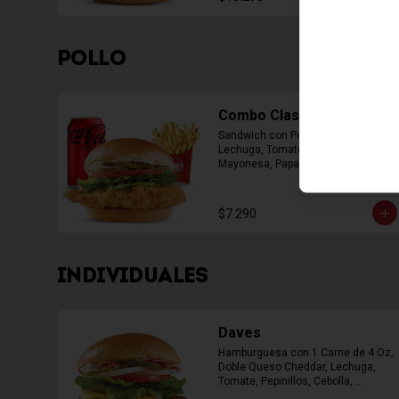
POLLO
Combo Classic Chicken
Sandwich con Pechuga Apanada, 
Lechuga, Tomate, Pepinillos y 
Mayonesa, Papas Fritas Mediana, 
Bebida Lata
$7.290
INDIVIDUALES
Daves
Hamburguesa con 1 Carne de 4 Oz, 
Doble Queso Cheddar, Lechuga, 
Tomate, Pepinillos, Cebolla, 
Mayonesa, Ketchup