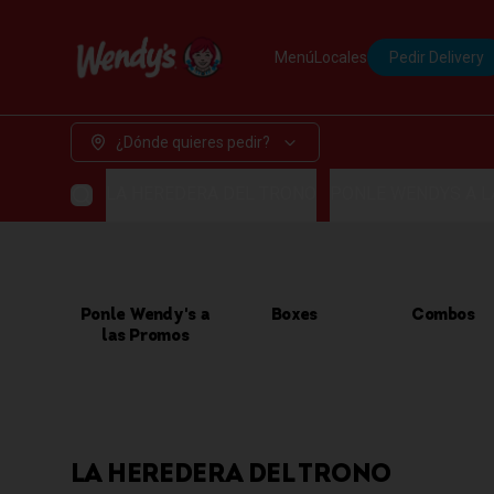
Menú
Locales
Pedir Delivery
¿Dónde quieres pedir?
LA HEREDERA DEL TRONO
PONLE WENDYS A 
Ponle Wendy's a
Boxes
Combos
las Promos
LA HEREDERA DEL TRONO