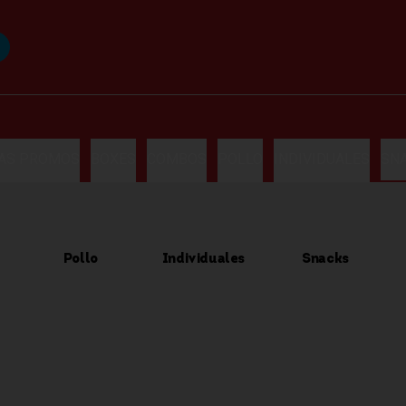
LAS PROMOS
BOXES
COMBOS
POLLO
INDIVIDUALES
SN
Pollo
Individuales
Snacks