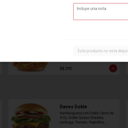
Combo Classic Chicken
Club
Sandwich con Pechuga de Pollo, 
Este producto no esta dispo
Bacon, Queso Cheddar, Mayonesa, 
Lechuga, Tomates, Papas Fritas 
Mediana y Bebida Lata
$8.290
Daves Doble
Hamburguesa con Doble Carne de 
4 Oz, Doble Queso Cheddar, 
Lechuga, Tomate, Pepinillos, 
Cebolla, Mayonesa, Ketchup