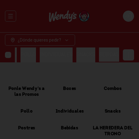
Abrir menu de navegación
Login
¿Dónde quieres pedir?
OMBOS
POLLO
INDIVIDUALES
SNACKS
BEBIDAS
Ponle Wendy's a
Boxes
Combos
las Promos
Pollo
Individuales
Snacks
Postres
Bebidas
LA HEREDERA DEL
TRONO