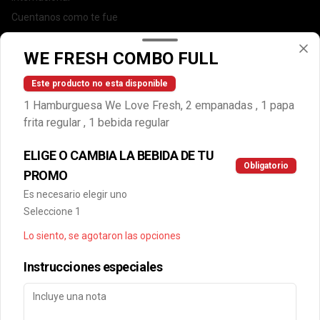
Cuentanos como te fue
DEGASA
WE FRESH COMBO FULL
Trabaja con nosotros
Escríbenos por WhatsApp: +56950183243
Este producto no esta disponible
serviciocliente@wendys.cl
1 Hamburguesa We Love Fresh, 2 empanadas , 1 papa
Locales
frita regular , 1 bebida regular
Términos y condiciones
ELIGE O CAMBIA LA BEBIDA DE TU
Política de privacidad
Obligatorio
PROMO
Redes sociales
Es necesario elegir uno
Seleccione 1
Instagram
Lo siento, se agotaron las opciones
Facebook
Instrucciones especiales
Mi cuenta
Pedir