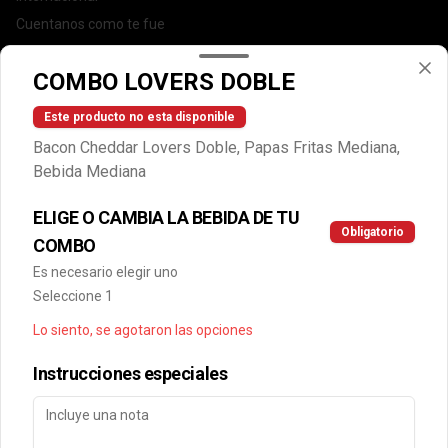
Cuentanos como te fue
DEGASA
COMBO LOVERS DOBLE
Trabaja con nosotros
Escríbenos por WhatsApp: +56950183243
Este producto no esta disponible
serviciocliente@wendys.cl
Bacon Cheddar Lovers Doble, Papas Fritas Mediana,
Locales
Bebida Mediana
Términos y condiciones
ELIGE O CAMBIA LA BEBIDA DE TU
Política de privacidad
Obligatorio
COMBO
Redes sociales
Es necesario elegir uno
Seleccione 1
Instagram
Lo siento, se agotaron las opciones
Facebook
Instrucciones especiales
Mi cuenta
Pedir