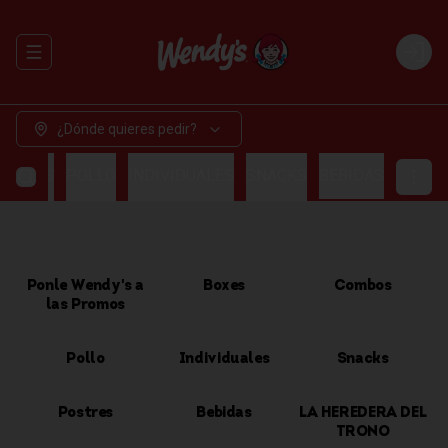
Abrir menu de navegación
Login
¿Dónde quieres pedir?
OMBOS
POLLO
INDIVIDUALES
SNACKS
BEBIDAS
Ponle Wendy's a
Boxes
Combos
las Promos
Pollo
Individuales
Snacks
Postres
Bebidas
LA HEREDERA DEL
TRONO