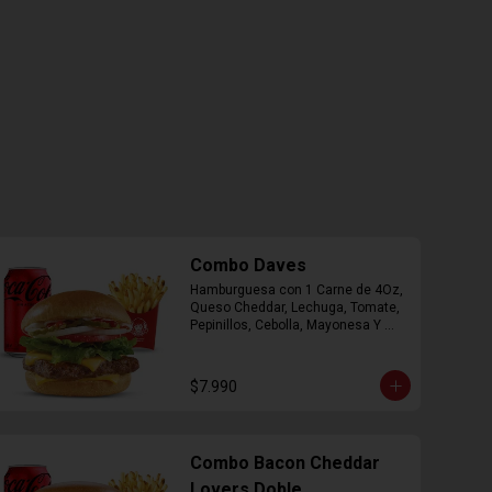
Combo Daves
Hamburguesa con 1 Carne de 4Oz, 
Queso Cheddar, Lechuga, Tomate, 
Pepinillos, Cebolla, Mayonesa Y 
Ketchup, Papas Fritas Mediana, 
Bebida Lata.
$7.990
Combo Bacon Cheddar
Lovers Doble