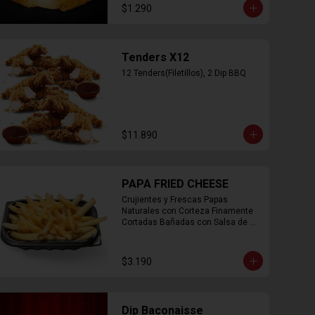
$1.290
Tenders X12
12 Tenders(Filetillos), 2 Dip BBQ
$11.890
PAPA FRIED CHEESE
Crujientes y Frescas Papas 
Naturales con Corteza Finamente 
Cortadas Bañadas con Salsa de 
Queso Cheddar
$3.190
Dip Baconaisse