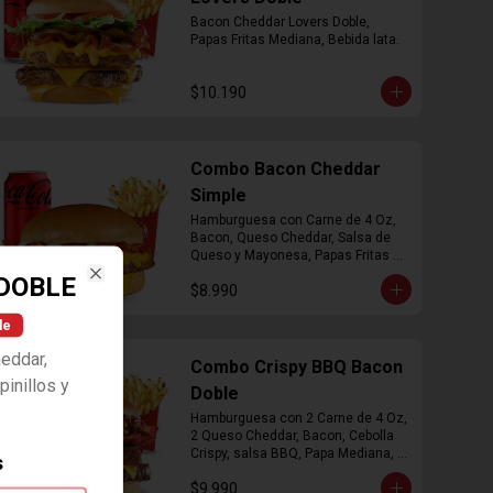
Bacon Cheddar Lovers Doble, 
Papas Fritas Mediana, Bebida lata.
$10.190
Combo Bacon Cheddar
Simple
Hamburguesa con Carne de 4 Oz, 
Bacon, Queso Cheddar, Salsa de 
Queso y Mayonesa, Papas Fritas 
Mediana, Bebida Lata
DOBLE
$8.990
Close
le
heddar,
Combo Crispy BBQ Bacon
inillos y
Doble
Hamburguesa con 2 Carne de 4 Oz, 
2 Queso Cheddar, Bacon, Cebolla 
Crispy, salsa BBQ, Papa Mediana, 
s
Bebida en  Lata
$9.990