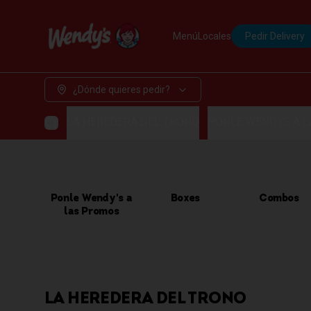
Menú
Locales
Pedir Delivery
¿Dónde quieres pedir?
LA HEREDERA DEL TRONO
PONLE WENDYS A 
Ponle Wendy's a
Boxes
Combos
las Promos
LA HEREDERA DEL TRONO