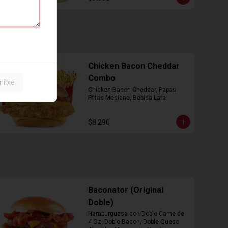
Chicken Bacon Cheddar
Combo
nible
Chicken Bacon Cheddar, Papas 
Fritas Mediana, Bebida Lata
$8.290
Baconator (Original
Doble)
Hamburguesa con Doble Carne de 
4 Oz, Doble Bacon, Doble Queso 