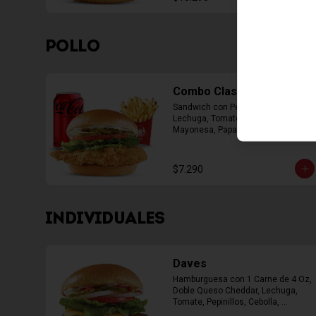
POLLO
Combo Classic Chicken
Sandwich con Pechuga Apanada, 
Lechuga, Tomate, Pepinillos y 
Mayonesa, Papas Fritas Mediana, 
Bebida Lata
$7.290
INDIVIDUALES
Daves
Hamburguesa con 1 Carne de 4 Oz, 
Doble Queso Cheddar, Lechuga, 
Tomate, Pepinillos, Cebolla, 
Mayonesa, Ketchup