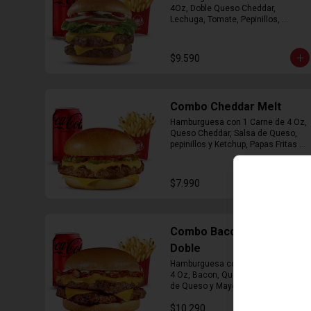
4Oz, Doble Queso Cheddar, 
Lechuga, Tomate, Pepinillos, 
Cebolla, Mayonesa y Ketchup, 
Papas Fritas Mediana, Bebida Lata
$9.590
Combo Cheddar Melt
Hamburguesa con 1 Carne de 4 Oz, 
Queso Cheddar, Salsa de Queso, 
pepinillos y Ketchup, Papas Fritas 
Mediana, Bebida Lata.
$7.990
Combo Bacon Cheddar
Doble
Hamburguesa con Doble Carne de 
4 Oz, Bacon, Queso Cheddar, Salsa 
de Queso y Mayonesa, Papas Fritas 
Mediana, Bebida Lata
$10.290