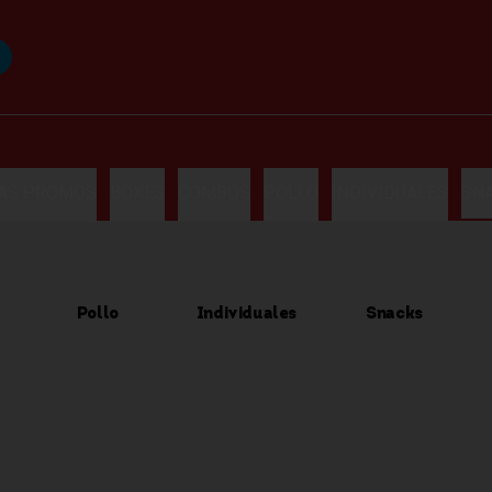
LAS PROMOS
BOXES
COMBOS
POLLO
INDIVIDUALES
SN
Pollo
Individuales
Snacks