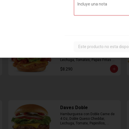
Combo Classic Chicken
Club
Este producto no esta dispo
Sandwich con Pechuga de Pollo, 
Bacon, Queso Cheddar, Mayonesa, 
Lechuga, Tomates, Papas Fritas 
Mediana y Bebida Lata
$8.290
Daves Doble
Hamburguesa con Doble Carne de 
4 Oz, Doble Queso Cheddar, 
Lechuga, Tomate, Pepinillos, 
Cebolla, Mayonesa, Ketchup