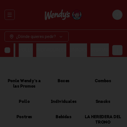
Abrir menu de navegación
Login
¿Dónde quieres pedir?
OMBOS
POLLO
INDIVIDUALES
SNACKS
BEBIDAS
Ponle Wendy's a
Boxes
Combos
las Promos
Pollo
Individuales
Snacks
Postres
Bebidas
LA HEREDERA DEL
TRONO