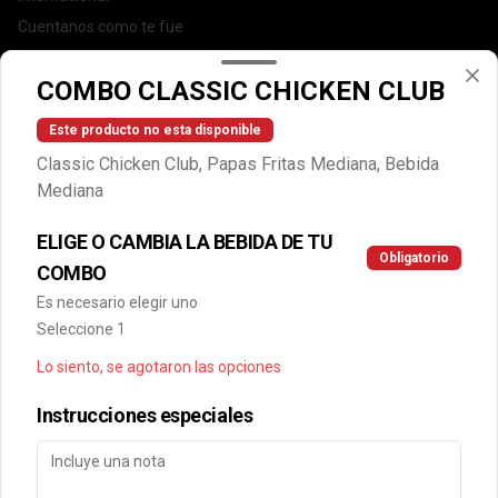
Cuentanos como te fue
DEGASA
COMBO CLASSIC CHICKEN CLUB
Trabaja con nosotros
Escríbenos por WhatsApp: +56950183243
Este producto no esta disponible
serviciocliente@wendys.cl
Classic Chicken Club, Papas Fritas Mediana, Bebida
Locales
Mediana
Términos y condiciones
ELIGE O CAMBIA LA BEBIDA DE TU
Política de privacidad
Obligatorio
COMBO
Redes sociales
Es necesario elegir uno
Seleccione 1
Instagram
Lo siento, se agotaron las opciones
Facebook
Instrucciones especiales
Mi cuenta
Pedir