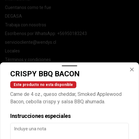
Cuentanos como te fue
DEGASA
Trabaja con nosotros
Escríbenos por WhatsApp: +56950183243
serviciocliente@wendys.cl
Locales
Términos y condiciones
Política de privacidad
CRISPY BBQ BACON
Redes sociales
Este producto no esta disponible
Carne de 4 oz., queso cheddar, Smoked Applewood
Instagram
Bacon, cebolla crispy y salsa BBQ ahumada.
Facebook
Instrucciones especiales
Mi cuenta
Pedir