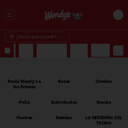
Abrir menu de navegación
Login
¿Dónde quieres pedir?
OMBOS
POLLO
INDIVIDUALES
SNACKS
BEBIDAS
Ponle Wendy's a
Boxes
Combos
las Promos
Pollo
Individuales
Snacks
Postres
Bebidas
LA HEREDERA DEL
TRONO