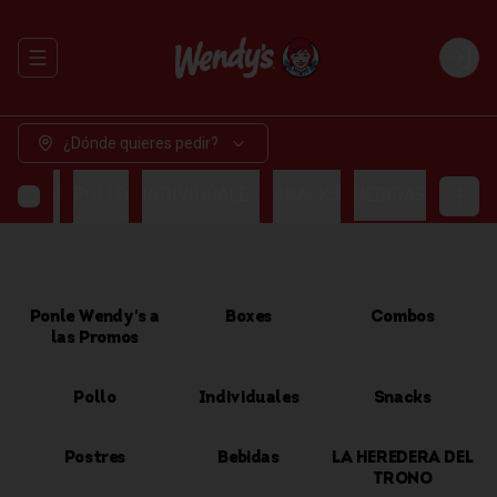
Abrir menu de navegación
Login
¿Dónde quieres pedir?
OMBOS
POLLO
INDIVIDUALES
SNACKS
BEBIDAS
Ponle Wendy's a
Boxes
Combos
las Promos
Pollo
Individuales
Snacks
Postres
Bebidas
LA HEREDERA DEL
TRONO