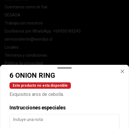
Cuentanos como te fue
DEGASA
Trabaja con nosotros
Escríbenos por WhatsApp: +56950183243
serviciocliente@wendys.cl
Locales
Términos y condiciones
Política de privacidad
6 ONION RING
Redes sociales
Este producto no esta disponible
Instagram
Exquisitos aros de cebolla.
Facebook
Instrucciones especiales
Mi cuenta
Pedir