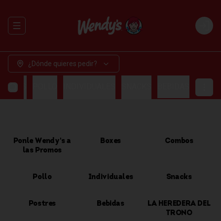
Abrir menu de navegación
Login
¿Dónde quieres pedir?
OMBOS
POLLO
INDIVIDUALES
SNACKS
BEBIDAS
Ponle Wendy's a
Boxes
Combos
las Promos
Pollo
Individuales
Snacks
Postres
Bebidas
LA HEREDERA DEL
TRONO