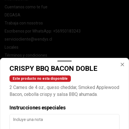
Cuentanos como te fue
DEGASA
Trabaja con nosotros
Escríbenos por WhatsApp: +56950183243
serviciocliente@wendys.cl
Locales
Términos y condiciones
Política de privacidad
CRISPY BBQ BACON DOBLE
Redes sociales
Este producto no esta disponible
2 Carnes de 4 oz., queso cheddar, Smoked Applewood
Instagram
Bacon, cebolla crispy y salsa BBQ ahumada.
Facebook
Instrucciones especiales
Mi cuenta
Pedir