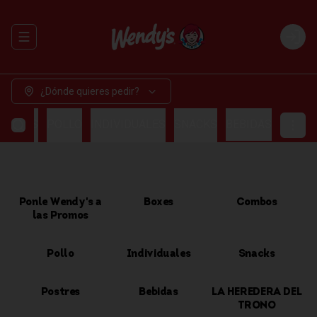
Abrir menu de navegación
Login
¿Dónde quieres pedir?
OMBOS
POLLO
INDIVIDUALES
SNACKS
BEBIDAS
Ponle Wendy's a
Boxes
Combos
las Promos
Pollo
Individuales
Snacks
Postres
Bebidas
LA HEREDERA DEL
TRONO