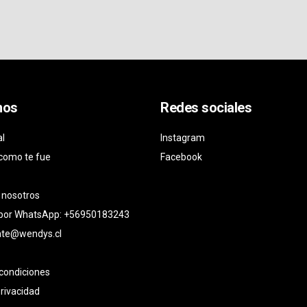
nos
Redes sociales
al
Instagram
como te fue
Facebook
 nosotros
 por WhatsApp: +56950183243
ente@wendys.cl
condiciones
privacidad